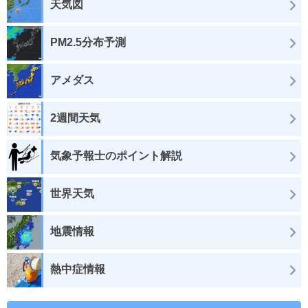
天気図
PM2.5分布予測
アメダス
2週間天気
気象予報士のポイント解説
世界天気
地震情報
熱中症情報