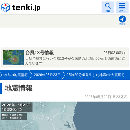
tenki.jp
検索
メニュー
現在地
台風13号情報
08日02:00現在
大型で非常に強い台風13号が久米島の北西約50kmを西南西に進
んでいます
過去の地震情報
2026年05月23日
15時20分頃発生した地震(最大震度1)
地震情報
2026年05月23日15:23発表