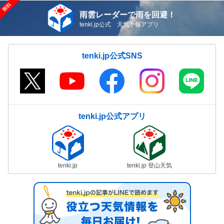
雨雲レーダーで雨を回避！
tenki.jp公式 天気予報アプリ
tenki.jp公式SNS
tenki.jp公式アプリ
tenki.jp
tenki.jp 登山天気