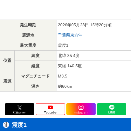
発生時刻
2026年05月23日 15時20分頃
震源地
千葉県東方沖
最大震度
震度1
緯度
北緯 35.4度
位置
経度
東経 140.5度
マグニチュード
M3.5
震源
深さ
約60km
震度1