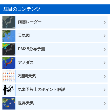
注目のコンテンツ
雨雲レーダー
天気図
PM2.5分布予測
アメダス
2週間天気
気象予報士のポイント解説
世界天気