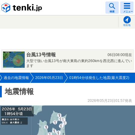
tenki.jp
検索
メニュー
現在地
台風13号情報
06日08:00現在
大型で強い台風13号が南大東島の東約260kmを西北西に進んでい
ます
過去の地震情報
2026年05月23日
01時54分頃発生した地震(最大震度2)
地震情報
2026年05月23日01:57発表