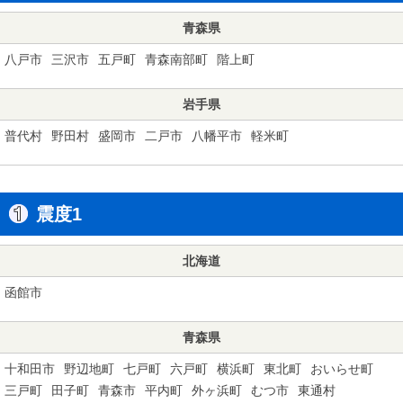
青森県
八戸市
三沢市
五戸町
青森南部町
階上町
岩手県
普代村
野田村
盛岡市
二戸市
八幡平市
軽米町
震度1
北海道
函館市
青森県
十和田市
野辺地町
七戸町
六戸町
横浜町
東北町
おいらせ町
三戸町
田子町
青森市
平内町
外ヶ浜町
むつ市
東通村