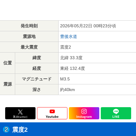
発生時刻
2026年05月22日 00時23分頃
震源地
豊後水道
最大震度
震度2
緯度
北緯 33.3度
位置
経度
東経 132.4度
マグニチュード
M3.5
震源
深さ
約40km
震度2