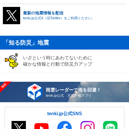
最新の地震情報を配信
tenki.jp公式X（旧Twitter）をご利用ください。
「知る防災」地震
いざという時にあわてないために
確かな情報と行動で防災力アップ
雨雲レーダーで雨を回避！
tenki.jp公式 天気予報アプリ
tenki.jp公式SNS