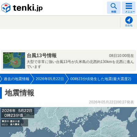
tenki.jp
検索
メニュー
現在地
台風13号情報
08日10:00現在
大型で非常に強い台風13号が久米島の北西約130kmを北西に進ん
でいます
過去の地震情報
2026年05月22日
00時23分頃発生した地震(最大震度2)
地震情報
2026年05月22日00:27発表