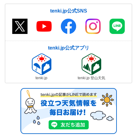
tenki.jp公式SNS
tenki.jp公式アプリ
tenki.jp
tenki.jp 登山天気