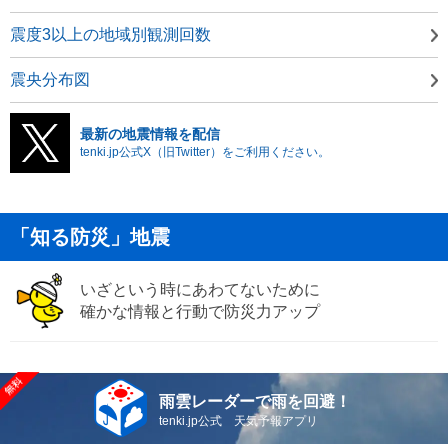
震度3以上の地域別観測回数
震央分布図
最新の地震情報を配信
tenki.jp公式X（旧Twitter）をご利用ください。
「知る防災」地震
いざという時にあわてないために
確かな情報と行動で防災力アップ
雨雲レーダーで雨を回避！
tenki.jp公式 天気予報アプリ