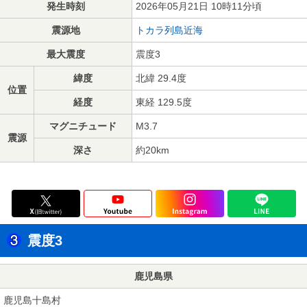
発生時刻
2026年05月21日 10時11分頃
震源地
トカラ列島近海
最大震度
震度3
緯度
北緯 29.4度
位置
経度
東経 129.5度
マグニチュード
M3.7
震源
深さ
約20km
震度3
鹿児島県
鹿児島十島村