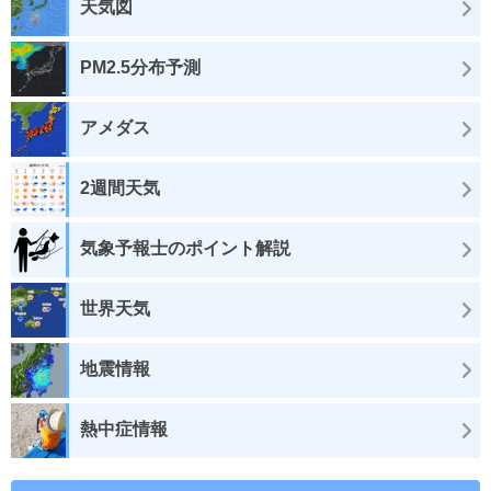
天気図
PM2.5分布予測
アメダス
2週間天気
気象予報士のポイント解説
世界天気
地震情報
熱中症情報