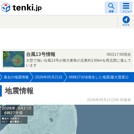
tenki.jp
検索
メニュー
現在地
台風13号情報
06日17:00現在
大型で強い台風13号が南大東島の北東約130kmを西北西に進んで
います
過去の地震情報
2026年05月21日
06時27分頃発生した地震(最大震度1)
地震情報
2026年05月21日06:30発表