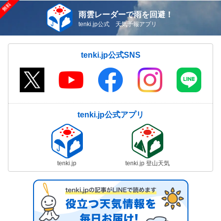
雨雲レーダーで雨を回避！
tenki.jp公式 天気予報アプリ
tenki.jp公式SNS
tenki.jp公式アプリ
tenki.jp
tenki.jp 登山天気