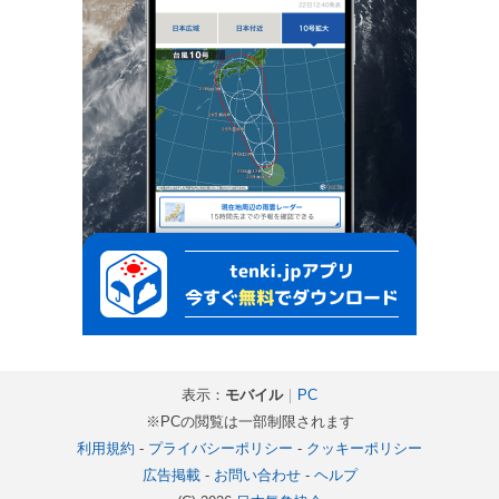
表示：
モバイル
｜
PC
※PCの閲覧は一部制限されます
利用規約
-
プライバシーポリシー
-
クッキーポリシー
広告掲載
-
お問い合わせ
-
ヘルプ