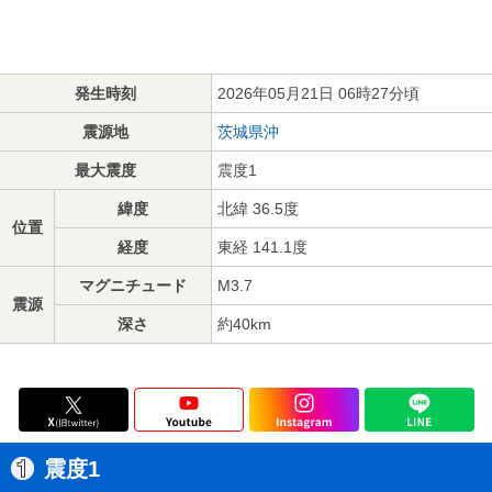
発生時刻
2026年05月21日 06時27分頃
震源地
茨城県沖
最大震度
震度1
緯度
北緯 36.5度
位置
経度
東経 141.1度
マグニチュード
M3.7
震源
深さ
約40km
震度1