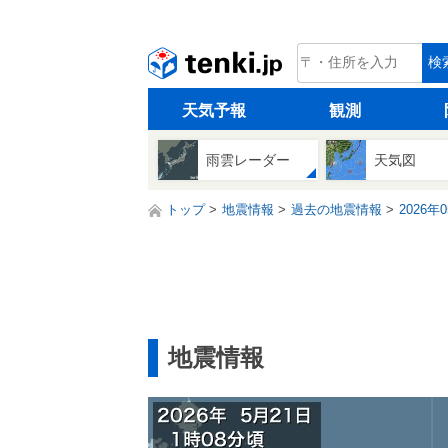
tenki.jp
検
天気予報
観測
雨雲レーダー
天気図
トップ
地震情報
過去の地震情報
2026年
地震情報