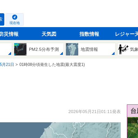
索
現在地
防災情報
天気図
指数情報
レジャー
PM2.5分布予測
地震情報
気
05月21日
01時08分頃発生した地震(最大震度1)
台
2026年05月21日01:11発表