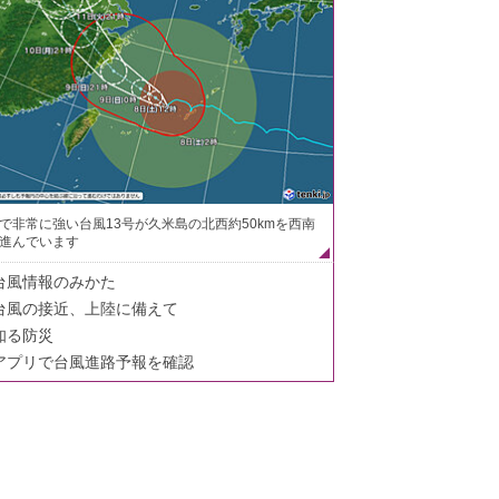
で非常に強い台風13号が久米島の北西約50kmを西南
進んでいます
台風情報のみかた
台風の接近、上陸に備えて
知る防災
アプリで台風進路予報を確認