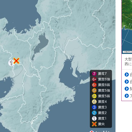
大型
西に