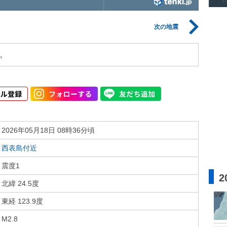
次の地震
。
2026年05月18日 08時36分頃
西表島付近
震度1
2
北緯 24.5度
東経 123.9度
M2.8