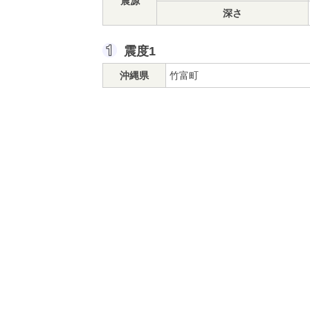
震源
深さ
震度1
沖縄県
竹富町