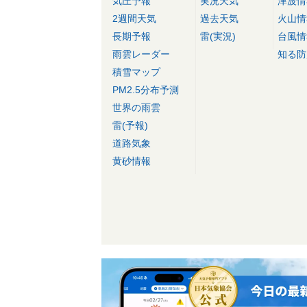
気圧予報
実況天気
津波情
2週間天気
過去天気
火山情
長期予報
雷(実況)
台風情
雨雲レーダー
知る防
積雪マップ
PM2.5分布予測
世界の雨雲
雷(予報)
道路気象
黄砂情報