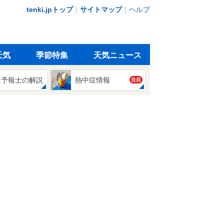
tenki.jpトップ
｜
サイトマップ
｜
ヘルプ
天気
季節特集
天気ニュース
象予報士の解説
熱中症情報
注目