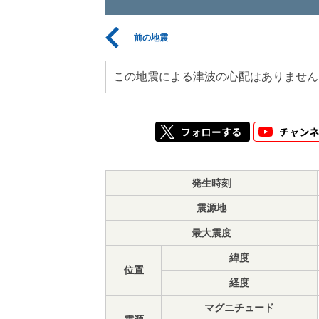
前の地震
この地震による津波の心配はありません
発生時刻
震源地
最大震度
緯度
位置
経度
マグニチュード