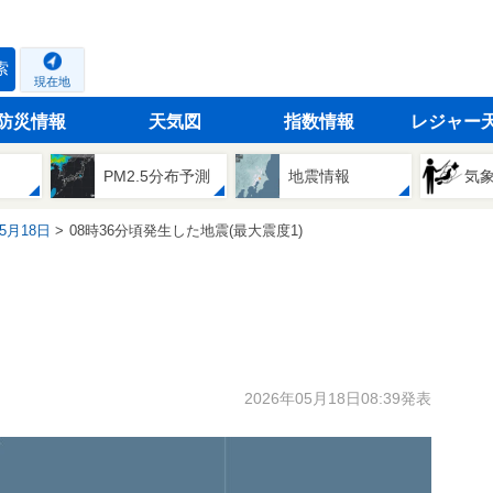
索
現在地
防災情報
天気図
指数情報
レジャー
PM2.5分布予測
地震情報
気
05月18日
08時36分頃発生した地震(最大震度1)
2026年05月18日08:39発表