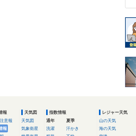
情報
天気図
指数情報
レジャー天気
注意報
天気図
通年
夏季
山の天気
情報
気象衛星
洗濯
汗かき
海の天気