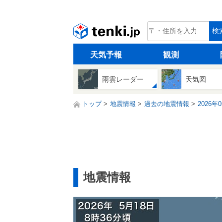
tenki.jp
検
天気予報
観測
雨雲レーダー
天気図
トップ
地震情報
過去の地震情報
2026年
地震情報