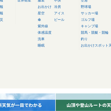
報
世界衛星
服装
不快
空港
報
お出かけ
冷房
野球場
報
星空
アイス
サッカー場
災
傘
ビール
ゴルフ場
紫外線
キャンプ場
体感温度
競馬・競艇・競輪
洗車
釣り
睡眠
お出かけスポット