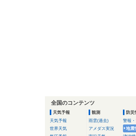
全国のコンテンツ
天気予報
観測
防災
天気予報
雨雲(過去)
警報・
世界天気
アメダス実況
地震