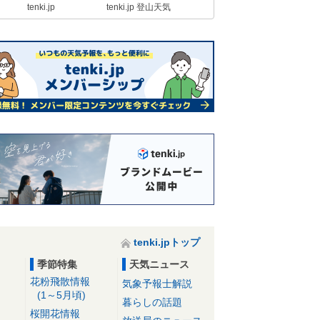
tenki.jp
tenki.jp 登山天気
tenki.jpトップ
季節特集
天気ニュース
花粉飛散情報
気象予報士解説
(1～5月頃)
暮らしの話題
桜開花情報