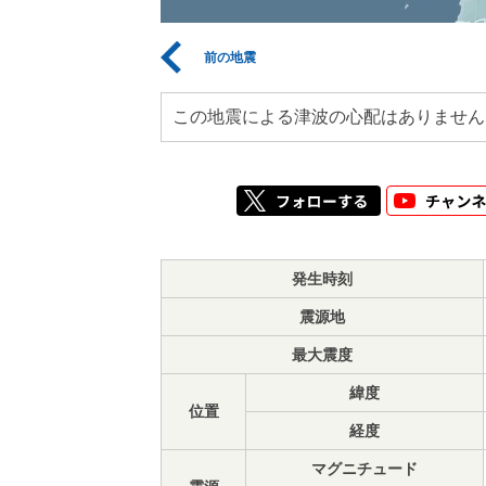
前の地震
この地震による津波の心配はありません
発生時刻
震源地
最大震度
緯度
位置
経度
マグニチュード