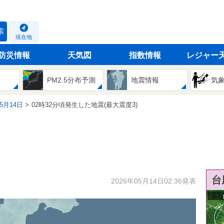
索
現在地
防災情報
天気図
指数情報
レジャー
PM2.5分布予測
地震情報
気
05月14日
02時32分頃発生した地震(最大震度3)
台
2026年05月14日02:36発表