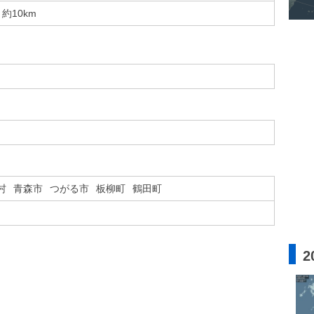
約10km
村
青森市
つがる市
板柳町
鶴田町
2