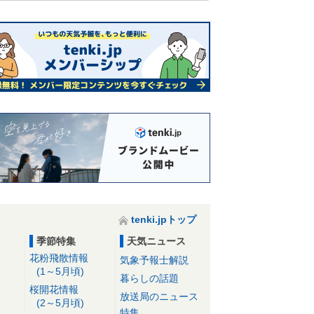
tenki.jpトップ
季節特集
天気ニュース
花粉飛散情報
気象予報士解説
(1～5月頃)
暮らしの話題
桜開花情報
放送局のニュース
(2～5月頃)
特集