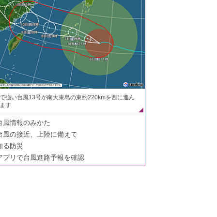
で強い台風13号が南大東島の東約220kmを西に進ん
ます
台風情報のみかた
台風の接近、上陸に備えて
知る防災
アプリで台風進路予報を確認