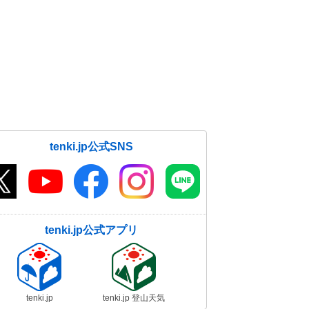
tenki.jp公式SNS
tenki.jp公式アプリ
tenki.jp
tenki.jp 登山天気