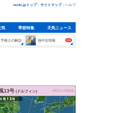
tenki.jpトップ
｜
サイトマップ
｜
ヘルプ
天気
季節特集
天気ニュース
象予報士の解説
熱中症情報
注目
風13号
(ドルフィン)
06日11:00現在