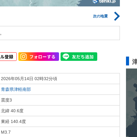
次の地震
。
2026年05月14日 02時32分頃
青森県津軽南部
震度3
北緯 40.6度
東経 140.4度
M3.7