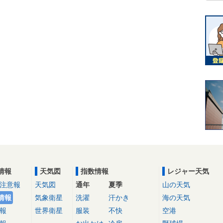
情報
天気図
指数情報
レジャー天気
注意報
天気図
通年
夏季
山の天気
情報
気象衛星
洗濯
汗かき
海の天気
報
世界衛星
服装
不快
空港