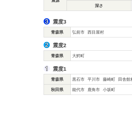
震源
深さ
震度3
青森県
弘前市
西目屋村
震度2
青森県
大鰐町
震度1
青森県
黒石市
平川市
藤崎町
田舎館
秋田県
能代市
鹿角市
小坂町