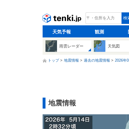
tenki.jp
検
天気予報
観測
雨雲レーダー
天気図
トップ
地震情報
過去の地震情報
2026年
地震情報