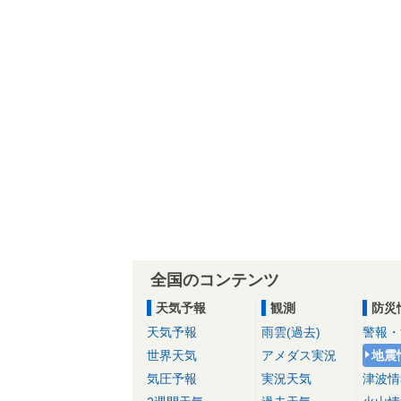
全国のコンテンツ
天気予報
観測
防災
天気予報
雨雲(過去)
警報・
世界天気
アメダス実況
地震
気圧予報
実況天気
津波情