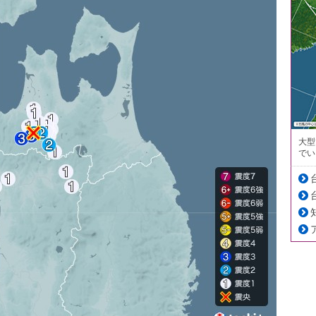
大型
でい