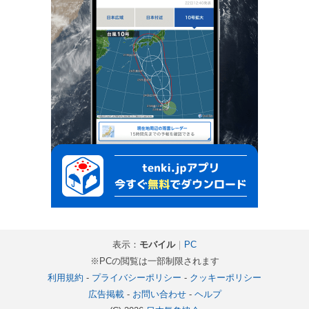
表示：
モバイル
｜
PC
※PCの閲覧は一部制限されます
利用規約
-
プライバシーポリシー
-
クッキーポリシー
広告掲載
-
お問い合わせ
-
ヘルプ