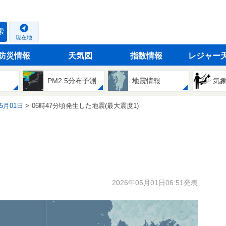
索
現在地
防災情報
天気図
指数情報
レジャー
PM2.5分布予測
地震情報
気
05月01日
06時47分頃発生した地震(最大震度1)
2026年05月01日06:51発表