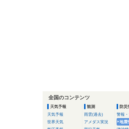
全国のコンテンツ
天気予報
観測
防災
天気予報
雨雲(過去)
警報・
世界天気
アメダス実況
地震