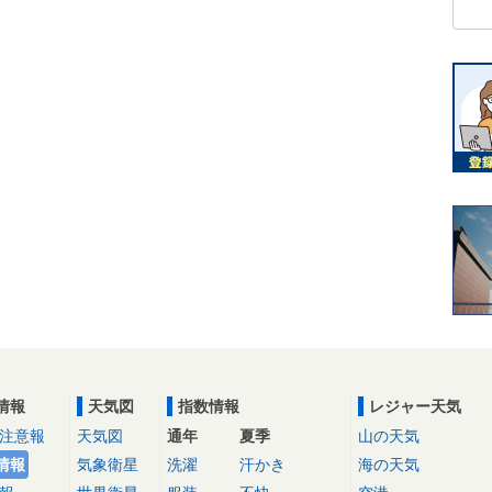
情報
天気図
指数情報
レジャー天気
注意報
天気図
通年
夏季
山の天気
情報
気象衛星
洗濯
汗かき
海の天気