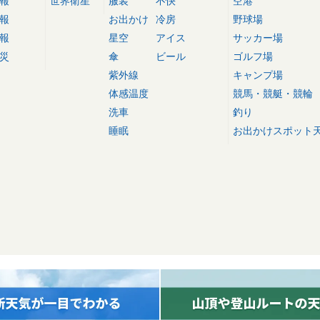
報
世界衛星
服装
不快
空港
報
お出かけ
冷房
野球場
報
星空
アイス
サッカー場
災
傘
ビール
ゴルフ場
紫外線
キャンプ場
体感温度
競馬・競艇・競輪
洗車
釣り
睡眠
お出かけスポット