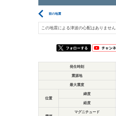
前の地震
この地震による津波の心配はありません
発生時刻
震源地
最大震度
緯度
位置
経度
マグニチュード