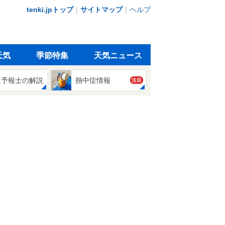
tenki.jpトップ
｜
サイトマップ
｜
ヘルプ
天気
季節特集
天気ニュース
象予報士の解説
熱中症情報
注目