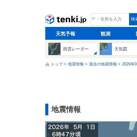
tenki.jp
検
天気予報
観測
雨雲レーダー
天気図
トップ
地震情報
過去の地震情報
2026年
地震情報