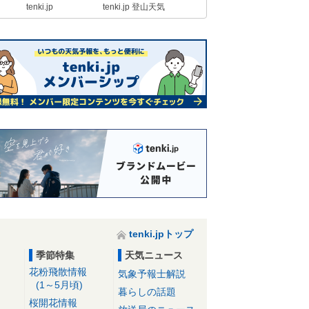
tenki.jp
tenki.jp 登山天気
tenki.jpトップ
季節特集
天気ニュース
花粉飛散情報
気象予報士解説
(1～5月頃)
暮らしの話題
桜開花情報