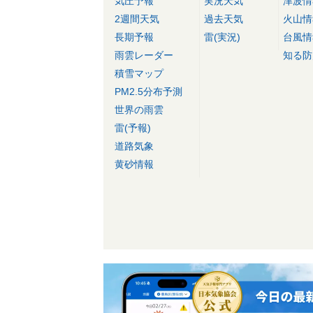
気圧予報
実況天気
津波情
2週間天気
過去天気
火山情
長期予報
雷(実況)
台風情
雨雲レーダー
知る防
積雪マップ
PM2.5分布予測
世界の雨雲
雷(予報)
道路気象
黄砂情報