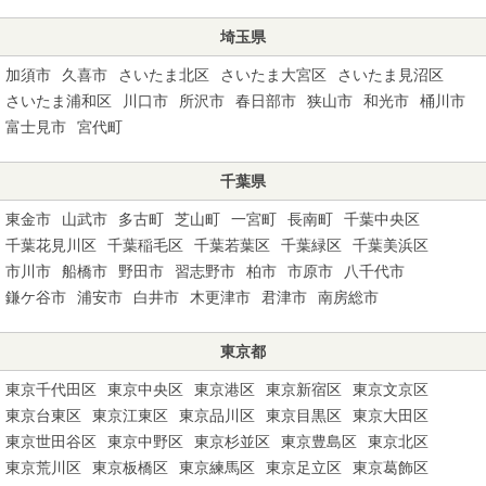
埼玉県
加須市
久喜市
さいたま北区
さいたま大宮区
さいたま見沼区
さいたま浦和区
川口市
所沢市
春日部市
狭山市
和光市
桶川市
富士見市
宮代町
千葉県
東金市
山武市
多古町
芝山町
一宮町
長南町
千葉中央区
千葉花見川区
千葉稲毛区
千葉若葉区
千葉緑区
千葉美浜区
市川市
船橋市
野田市
習志野市
柏市
市原市
八千代市
鎌ケ谷市
浦安市
白井市
木更津市
君津市
南房総市
東京都
東京千代田区
東京中央区
東京港区
東京新宿区
東京文京区
東京台東区
東京江東区
東京品川区
東京目黒区
東京大田区
東京世田谷区
東京中野区
東京杉並区
東京豊島区
東京北区
東京荒川区
東京板橋区
東京練馬区
東京足立区
東京葛飾区