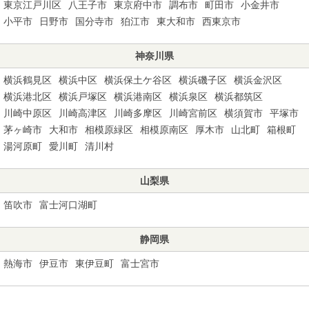
東京江戸川区
八王子市
東京府中市
調布市
町田市
小金井市
小平市
日野市
国分寺市
狛江市
東大和市
西東京市
神奈川県
横浜鶴見区
横浜中区
横浜保土ケ谷区
横浜磯子区
横浜金沢区
横浜港北区
横浜戸塚区
横浜港南区
横浜泉区
横浜都筑区
川崎中原区
川崎高津区
川崎多摩区
川崎宮前区
横須賀市
平塚市
茅ヶ崎市
大和市
相模原緑区
相模原南区
厚木市
山北町
箱根町
湯河原町
愛川町
清川村
山梨県
笛吹市
富士河口湖町
静岡県
熱海市
伊豆市
東伊豆町
富士宮市