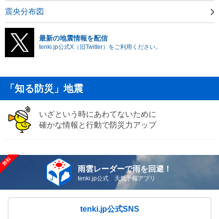
震央分布図
最新の地震情報を配信
tenki.jp公式X（旧Twitter）をご利用ください。
「知る防災」地震
いざという時にあわてないために
確かな情報と行動で防災力アップ
雨雲レーダーで雨を回避！
tenki.jp公式 天気予報アプリ
tenki.jp公式SNS