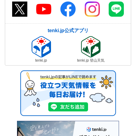
tenki.jp公式アプリ
tenki.jp
tenki.jp 登山天気