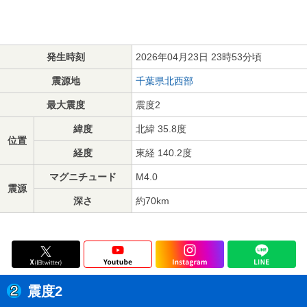
発生時刻
2026年04月23日 23時53分頃
震源地
千葉県北西部
最大震度
震度2
緯度
北緯 35.8度
位置
経度
東経 140.2度
マグニチュード
M4.0
震源
深さ
約70km
震度2