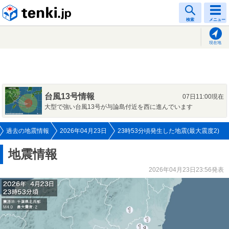
tenki.jp
検索
メニュー
現在地
台風13号情報
07日11:00現在
大型で強い台風13号が与論島付近を西に進んでいます
過去の地震情報
2026年04月23日
23時53分頃発生した地震(最大震度2)
地震情報
2026年04月23日23:56発表