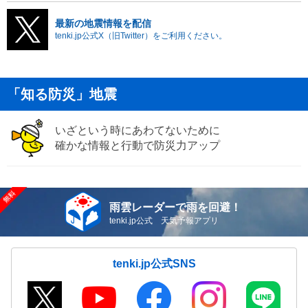
最新の地震情報を配信
tenki.jp公式X（旧Twitter）をご利用ください。
「知る防災」地震
いざという時にあわてないために
確かな情報と行動で防災力アップ
雨雲レーダーで雨を回避！
tenki.jp公式 天気予報アプリ
tenki.jp公式SNS