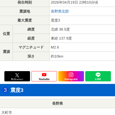
発生時刻
2026年04月19日 22時10分頃
震源地
長野県北部
最大震度
震度3
緯度
北緯 36.5度
位置
経度
東経 137.9度
マグニチュード
M2.6
震源
深さ
約10km
震度3
長野県
大町市