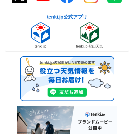
tenki.jp公式アプリ
tenki.jp
tenki.jp 登山天気