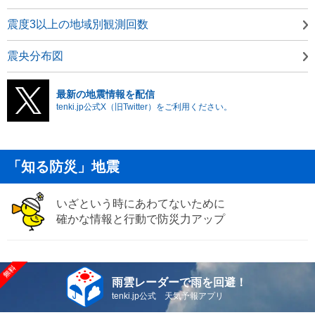
震度3以上の地域別観測回数
震央分布図
最新の地震情報を配信
tenki.jp公式X（旧Twitter）をご利用ください。
「知る防災」地震
いざという時にあわてないために
確かな情報と行動で防災力アップ
雨雲レーダーで雨を回避！
tenki.jp公式 天気予報アプリ