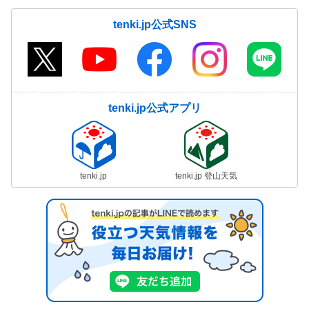
tenki.jp公式SNS
tenki.jp公式アプリ
tenki.jp
tenki.jp 登山天気