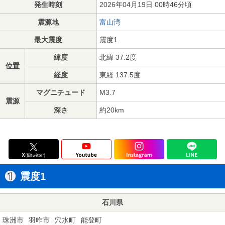
発生時刻
2026年04月19日 00時46分頃
震源地
富山湾
最大震度
震度1
緯度
北緯 37.2度
位置
経度
東経 137.5度
マグニチュード
M3.7
震源
深さ
約20km
震度1
石川県
珠洲市
羽咋市
穴水町
能登町