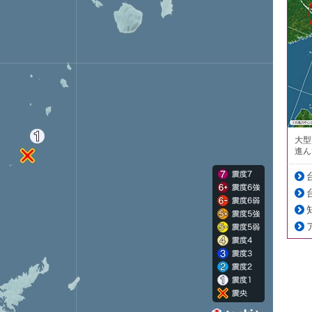
大型
進ん