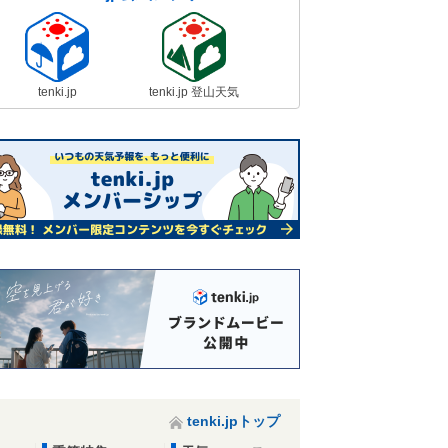
tenki.jp
tenki.jp 登山天気
tenki.jpトップ