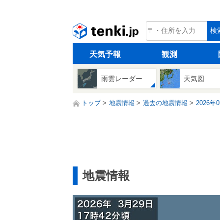
tenki.jp
検
天気予報
観測
雨雲レーダー
天気図
トップ
地震情報
過去の地震情報
2026年
地震情報