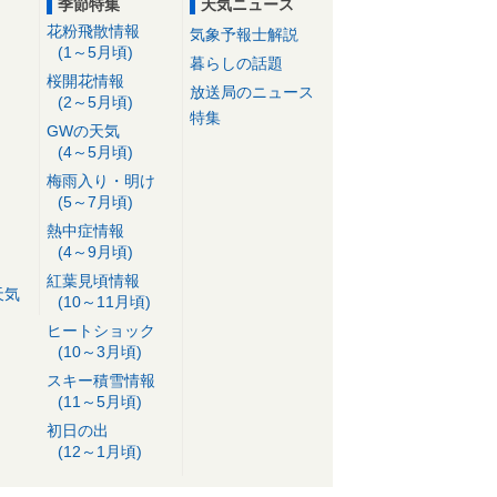
季節特集
天気ニュース
花粉飛散情報
気象予報士解説
(1～5月頃)
暮らしの話題
桜開花情報
放送局のニュース
(2～5月頃)
特集
GWの天気
(4～5月頃)
梅雨入り・明け
(5～7月頃)
熱中症情報
(4～9月頃)
紅葉見頃情報
天気
(10～11月頃)
ヒートショック
(10～3月頃)
スキー積雪情報
(11～5月頃)
初日の出
(12～1月頃)