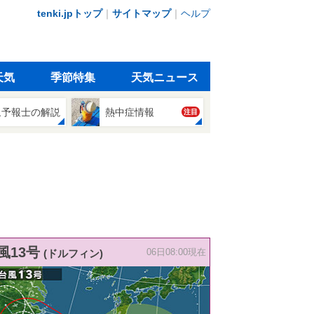
tenki.jpトップ
｜
サイトマップ
｜
ヘルプ
天気
季節特集
天気ニュース
象予報士の解説
熱中症情報
注目
風13号
(ドルフィン)
06日08:00現在