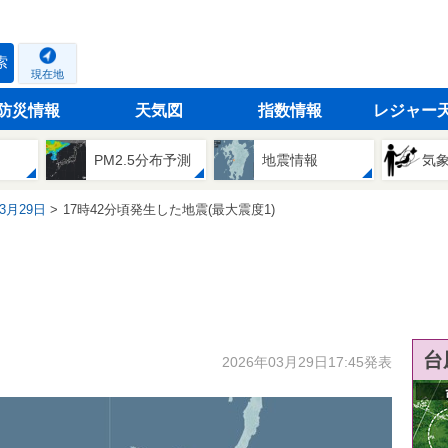
索
現在地
防災情報
天気図
指数情報
レジャー
PM2.5分布予測
地震情報
気
03月29日
17時42分頃発生した地震(最大震度1)
台
2026年03月29日17:45発表