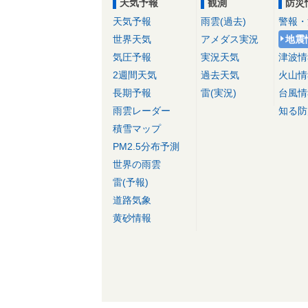
天気予報
観測
防災
天気予報
雨雲(過去)
警報・
世界天気
アメダス実況
地震
気圧予報
実況天気
津波情
2週間天気
過去天気
火山情
長期予報
雷(実況)
台風情
雨雲レーダー
知る防
積雪マップ
PM2.5分布予測
世界の雨雲
雷(予報)
道路気象
黄砂情報