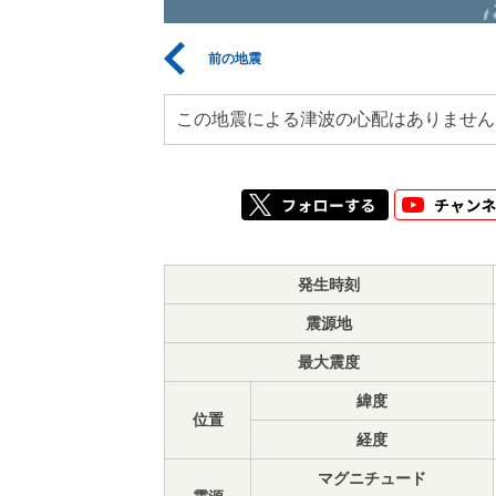
前の地震
この地震による津波の心配はありません
発生時刻
震源地
最大震度
緯度
位置
経度
マグニチュード