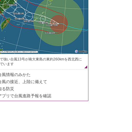
で強い台風13号が南大東島の東約260kmを西北西に
でいます
台風情報のみかた
台風の接近、上陸に備えて
知る防災
アプリで台風進路予報を確認