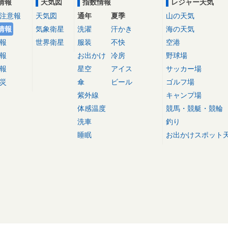
情報
天気図
指数情報
レジャー天気
注意報
天気図
通年
夏季
山の天気
情報
気象衛星
洗濯
汗かき
海の天気
報
世界衛星
服装
不快
空港
報
お出かけ
冷房
野球場
報
星空
アイス
サッカー場
災
傘
ビール
ゴルフ場
紫外線
キャンプ場
体感温度
競馬・競艇・競輪
洗車
釣り
睡眠
お出かけスポット