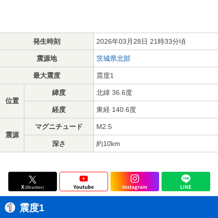
発生時刻
2026年03月28日 21時33分頃
震源地
茨城県北部
最大震度
震度1
緯度
北緯 36.6度
位置
経度
東経 140.6度
マグニチュード
M2.5
震源
深さ
約10km
震度1