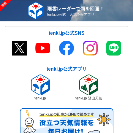
雨雲レーダーで雨を回避！
tenki.jp公式 天気予報アプリ
tenki.jp公式SNS
tenki.jp公式アプリ
tenki.jp
tenki.jp 登山天気