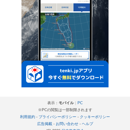
表示：
モバイル
｜
PC
※PCの閲覧は一部制限されます
利用規約
-
プライバシーポリシー
-
クッキーポリシー
広告掲載
-
お問い合わせ
-
ヘルプ