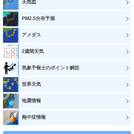
天気図
PM2.5分布予測
アメダス
2週間天気
気象予報士のポイント解説
世界天気
地震情報
熱中症情報