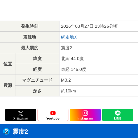
発生時刻
2026年03月27日 23時26分頃
震源地
網走地方
最大震度
震度2
緯度
北緯 44.0度
位置
経度
東経 145.0度
マグニチュード
M3.2
震源
深さ
約10km
震度2