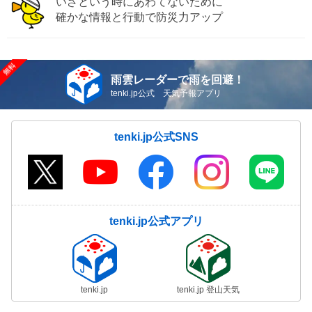
いざという時にあわてないために
確かな情報と行動で防災力アップ
雨雲レーダーで雨を回避！
tenki.jp公式 天気予報アプリ
tenki.jp公式SNS
tenki.jp公式アプリ
tenki.jp
tenki.jp 登山天気