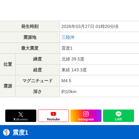
発生時刻
2026年03月27日 01時20分頃
震源地
三陸沖
最大震度
震度1
緯度
北緯 39.5度
位置
経度
東経 143.3度
マグニチュード
M4.5
震源
深さ
約10km
震度1