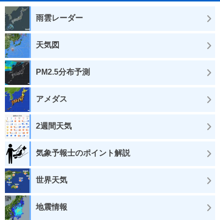
雨雲レーダー
天気図
PM2.5分布予測
アメダス
2週間天気
気象予報士のポイント解説
世界天気
地震情報