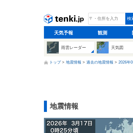
tenki.jp
検
天気予報
観測
雨雲レーダー
天気図
トップ
地震情報
過去の地震情報
2026年
地震情報