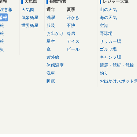
情報
天気図
指数情報
レジャー天気
注意報
天気図
通年
夏季
山の天気
情報
気象衛星
洗濯
汗かき
海の天気
報
世界衛星
服装
不快
空港
報
お出かけ
冷房
野球場
報
星空
アイス
サッカー場
災
傘
ビール
ゴルフ場
紫外線
キャンプ場
体感温度
競馬・競艇・競輪
洗車
釣り
睡眠
お出かけスポット