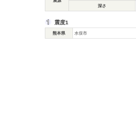
震源
深さ
震度1
熊本県
水俣市