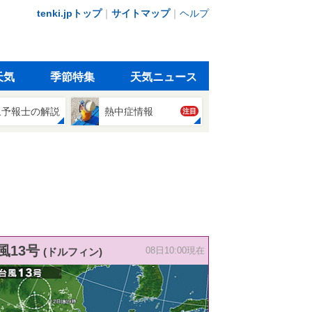
tenki.jpトップ
｜
サイトマップ
｜
ヘルプ
天気
季節特集
天気ニュース
象予報士の解説
熱中症情報
注目
風13号
(ドルフィン)
08日10:00現在