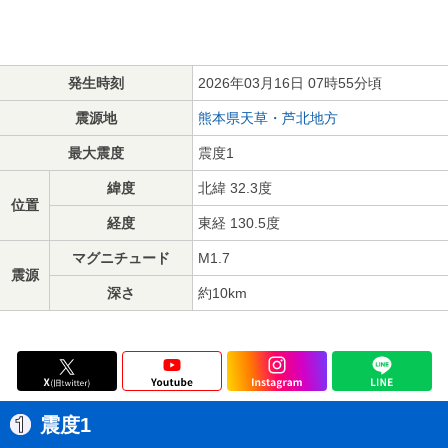
発生時刻
2026年03月16日 07時55分頃
震源地
熊本県天草・芦北地方
最大震度
震度1
緯度
北緯 32.3度
位置
経度
東経 130.5度
マグニチュード
M1.7
震源
深さ
約10km
震度1