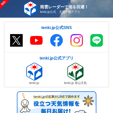
雨雲レーダーで雨を回避！
tenki.jp公式 天気予報アプリ
tenki.jp公式SNS
tenki.jp公式アプリ
tenki.jp
tenki.jp 登山天気