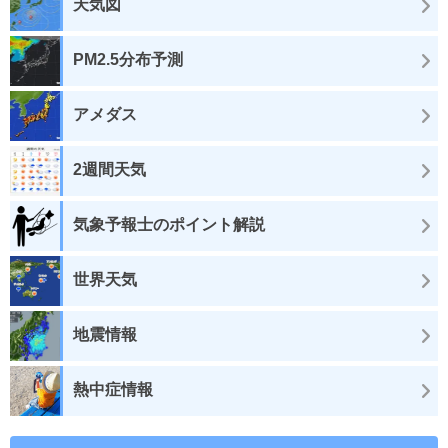
天気図
PM2.5分布予測
アメダス
2週間天気
気象予報士のポイント解説
世界天気
地震情報
熱中症情報