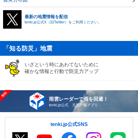
最新の地震情報を配信
tenki.jp公式X（旧Twitter）をご利用ください。
「知る防災」地震
いざという時にあわてないために
確かな情報と行動で防災力アップ
雨雲レーダーで雨を回避！
tenki.jp公式 天気予報アプリ
tenki.jp公式SNS