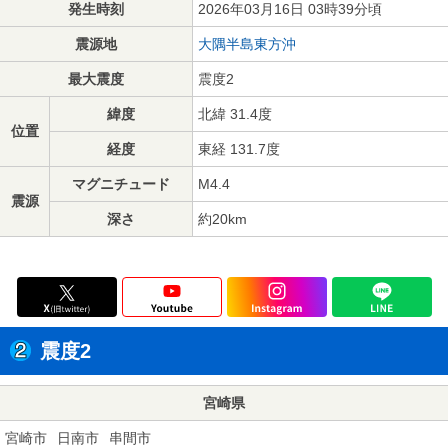
発生時刻
2026年03月16日 03時39分頃
震源地
大隅半島東方沖
最大震度
震度2
緯度
北緯 31.4度
位置
経度
東経 131.7度
マグニチュード
M4.4
震源
深さ
約20km
震度2
宮崎県
宮崎市
日南市
串間市