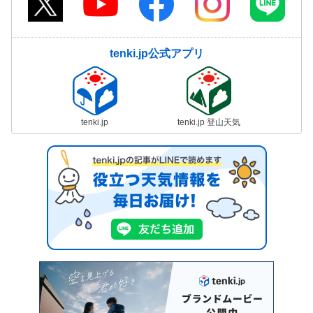
tenki.jp公式アプリ
tenki.jp
tenki.jp 登山天気