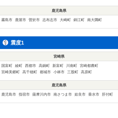
鹿児島県
霧島市
鹿屋市
曽於市
志布志市
大崎町
錦江町
南大隅町
震度1
宮崎県
国富町
綾町
西都市
高鍋町
新富町
川南町
宮崎都農町
宮崎美郷町
高千穂町
都城市
小林市
三股町
高原町
鹿児島県
鹿児島市
指宿市
薩摩川内市
南さつま市
姶良市
垂水市
肝付町