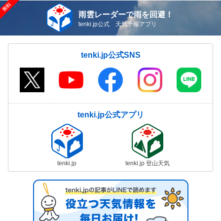
雨雲レーダーで雨を回避！
tenki.jp公式 天気予報アプリ
tenki.jp公式SNS
tenki.jp公式アプリ
tenki.jp
tenki.jp 登山天気