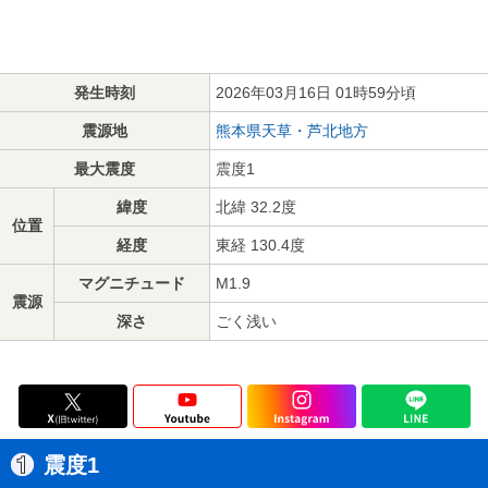
発生時刻
2026年03月16日 01時59分頃
震源地
熊本県天草・芦北地方
最大震度
震度1
緯度
北緯 32.2度
位置
経度
東経 130.4度
マグニチュード
M1.9
震源
深さ
ごく浅い
震度1