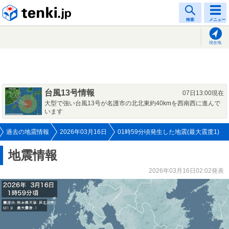
tenki.jp
検索
メニュー
現在地
台風13号情報
07日13:00現在
大型で強い台風13号が名護市の北北東約40kmを西南西に進んで
います
過去の地震情報
2026年03月16日
01時59分頃発生した地震(最大震度1)
地震情報
2026年03月16日02:02発表