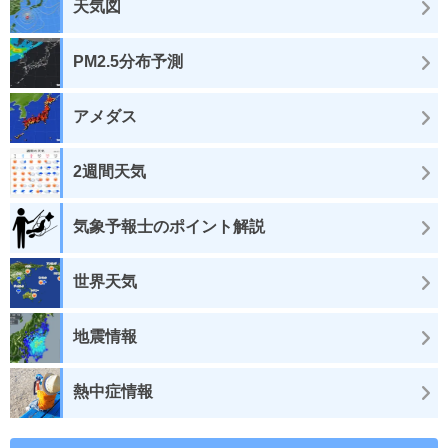
天気図
PM2.5分布予測
アメダス
2週間天気
気象予報士のポイント解説
世界天気
地震情報
熱中症情報