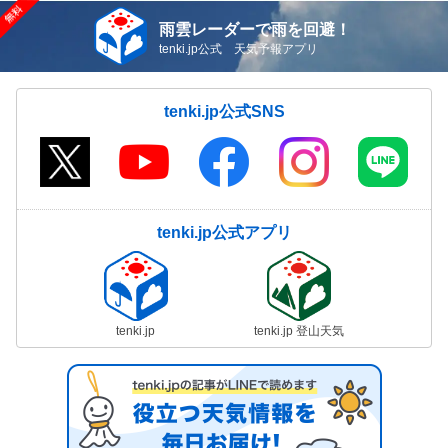
雨雲レーダーで雨を回避！
tenki.jp公式 天気予報アプリ
tenki.jp公式SNS
tenki.jp公式アプリ
tenki.jp
tenki.jp 登山天気