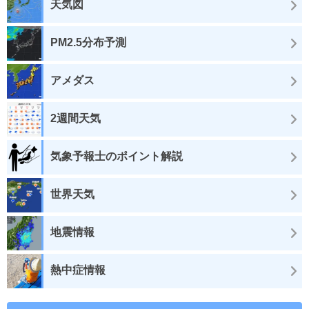
天気図
PM2.5分布予測
アメダス
2週間天気
気象予報士のポイント解説
世界天気
地震情報
熱中症情報