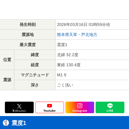
発生時刻
2026年03月16日 01時59分頃
震源地
熊本県天草・芦北地方
最大震度
震度1
緯度
北緯 32.2度
位置
経度
東経 130.4度
マグニチュード
M1.9
震源
深さ
ごく浅い
震度1