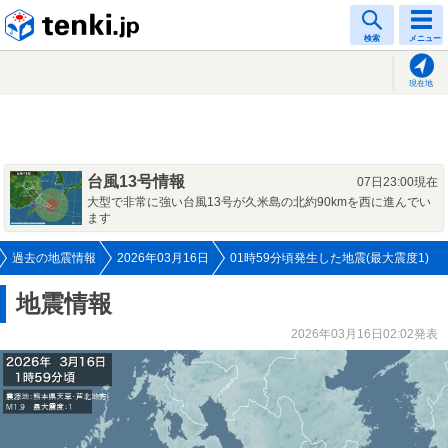
tenki.jp
検索
メニュー
現在地
台風13号情報
07日23:00現在
大型で非常に強い台風13号が久米島の北約90kmを西に進んでい
ます
過去の地震情報
2026年03月16日
01時59分頃発生した地震(最大震度1)
地震情報
2026年03月16日02:02発表