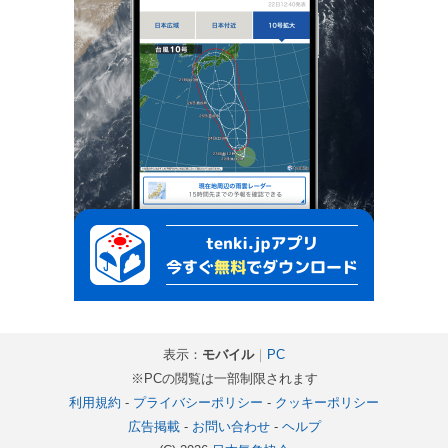
表示：
モバイル
｜
PC
※PCの閲覧は一部制限されます
利用規約
-
プライバシーポリシー
-
クッキーポリシー
広告掲載
-
お問い合わせ
-
ヘルプ