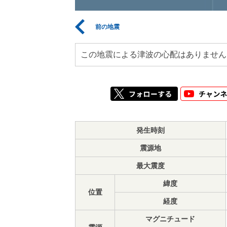
前の地震
この地震による津波の心配はありません
発生時刻
震源地
最大震度
緯度
位置
経度
マグニチュード