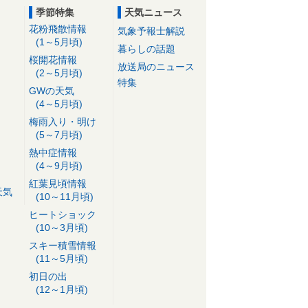
季節特集
天気ニュース
花粉飛散情報
気象予報士解説
(1～5月頃)
暮らしの話題
桜開花情報
放送局のニュース
(2～5月頃)
特集
GWの天気
(4～5月頃)
梅雨入り・明け
(5～7月頃)
熱中症情報
(4～9月頃)
紅葉見頃情報
天気
(10～11月頃)
ヒートショック
(10～3月頃)
スキー積雪情報
(11～5月頃)
初日の出
(12～1月頃)