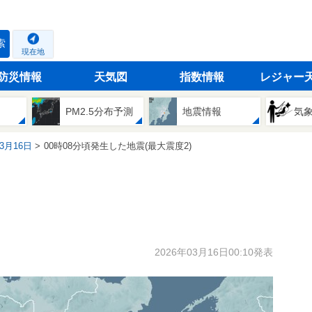
索
現在地
防災情報
天気図
指数情報
レジャー
PM2.5分布予測
地震情報
気
03月16日
00時08分頃発生した地震(最大震度2)
2026年03月16日00:10発表