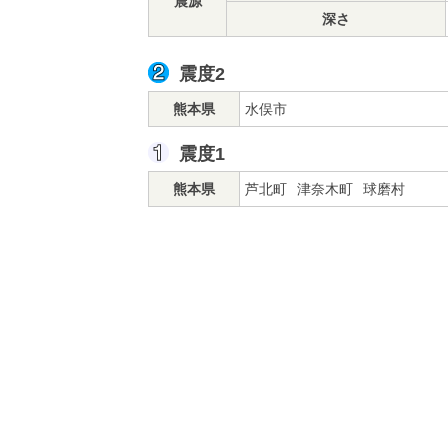
震源
深さ
震度2
熊本県
水俣市
震度1
熊本県
芦北町
津奈木町
球磨村