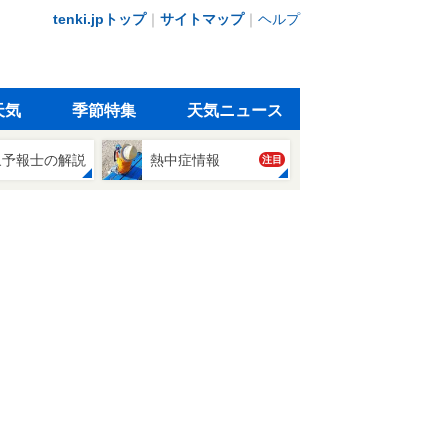
tenki.jpトップ
｜
サイトマップ
｜
ヘルプ
天気
季節特集
天気ニュース
象予報士の解説
熱中症情報
注目