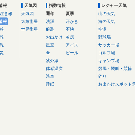
情報
天気図
指数情報
レジャー天気
注意報
天気図
通年
夏季
山の天気
情報
気象衛星
洗濯
汗かき
海の天気
報
世界衛星
服装
不快
空港
報
お出かけ
冷房
野球場
報
星空
アイス
サッカー場
災
傘
ビール
ゴルフ場
紫外線
キャンプ場
体感温度
競馬・競艇・競輪
洗車
釣り
睡眠
お出かけスポット