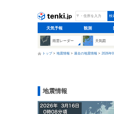
tenki.jp
検
天気予報
観測
雨雲レーダー
天気図
トップ
地震情報
過去の地震情報
2026年
地震情報