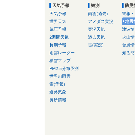
天気予報
観測
防災
天気予報
雨雲(過去)
警報・
世界天気
アメダス実況
地震
気圧予報
実況天気
津波情
2週間天気
過去天気
火山情
長期予報
雷(実況)
台風情
雨雲レーダー
知る防
積雪マップ
PM2.5分布予測
世界の雨雲
雷(予報)
道路気象
黄砂情報