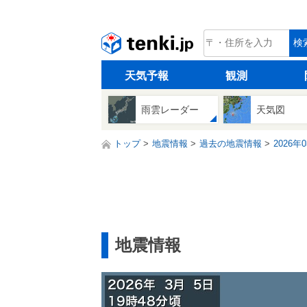
tenki.jp
検
天気予報
観測
雨雲レーダー
天気図
トップ
地震情報
過去の地震情報
2026年
地震情報