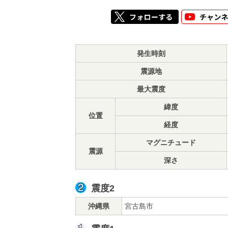
発生時刻
震源地
最大震度
緯度
位置
経度
マグニチュード
震源
深さ
震度2
沖縄県
宮古島市