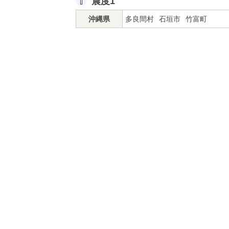
震度1
沖縄県
多良間村
石垣市
竹富町