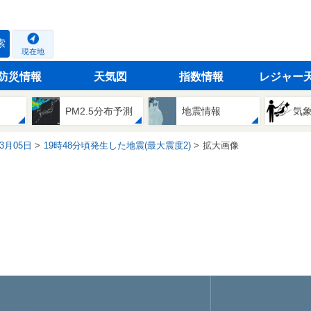
索
現在地
防災情報
天気図
指数情報
レジャー
PM2.5分布予測
地震情報
気
03月05日
19時48分頃発生した地震(最大震度2)
拡大画像