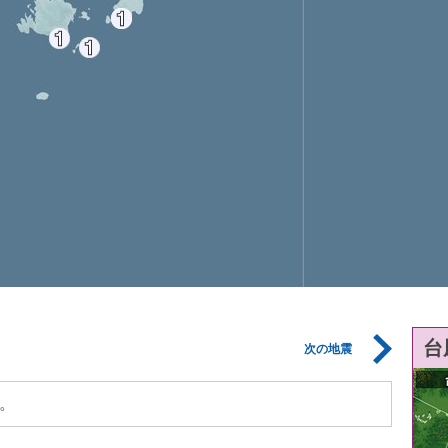
台
次の地震
。