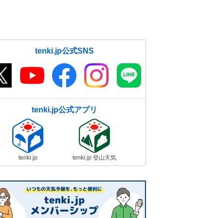
tenki.jp公式SNS
tenki.jp公式アプリ
tenki.jp
tenki.jp 登山天気