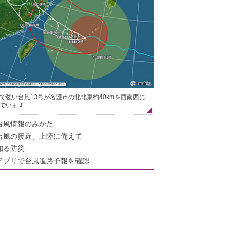
で強い台風13号が名護市の北北東約40kmを西南西に
でいます
台風情報のみかた
台風の接近、上陸に備えて
知る防災
アプリで台風進路予報を確認