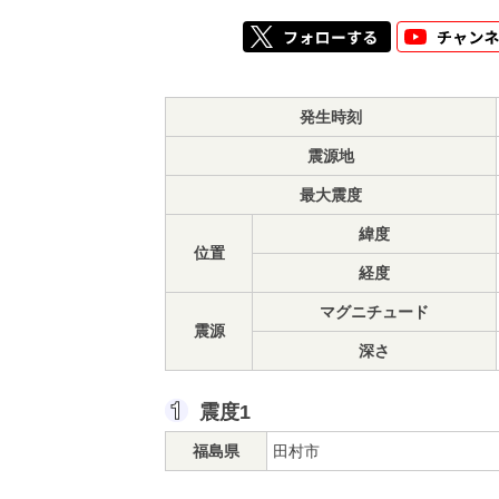
発生時刻
震源地
最大震度
緯度
位置
経度
マグニチュード
震源
深さ
震度1
福島県
田村市