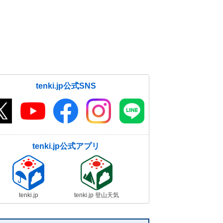
tenki.jp公式SNS
tenki.jp公式アプリ
tenki.jp
tenki.jp 登山天気