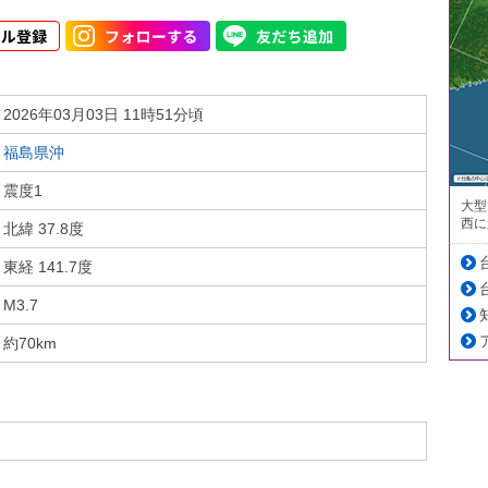
2026年03月03日 11時51分頃
福島県沖
震度1
大型
西に
北緯 37.8度
東経 141.7度
M3.7
約70km