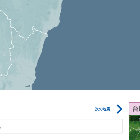
台
次の地震
。