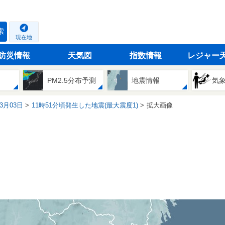
索
現在地
防災情報
天気図
指数情報
レジャー
PM2.5分布予測
地震情報
気
03月03日
11時51分頃発生した地震(最大震度1)
拡大画像