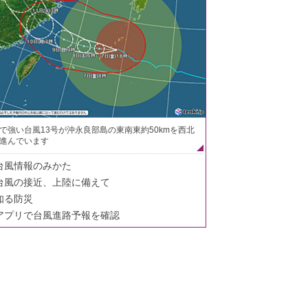
で強い台風13号が沖永良部島の東南東約50kmを西北
進んでいます
台風情報のみかた
台風の接近、上陸に備えて
知る防災
アプリで台風進路予報を確認