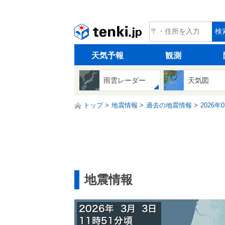
tenki.jp
検
天気予報
観測
雨雲レーダー
天気図
トップ
地震情報
過去の地震情報
2026年
地震情報