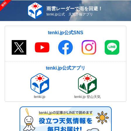
雨雲レーダーで雨を回避！
tenki.jp公式 天気予報アプリ
tenki.jp公式SNS
tenki.jp公式アプリ
tenki.jp
tenki.jp 登山天気