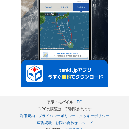
表示：
モバイル
｜
PC
※PCの閲覧は一部制限されます
利用規約
-
プライバシーポリシー
-
クッキーポリシー
広告掲載
-
お問い合わせ
-
ヘルプ