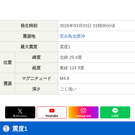
発生時刻
2026年03月03日 01時00分頃
震源地
宮古島北西沖
最大震度
震度1
緯度
北緯 25.4度
位置
経度
東経 124.9度
マグニチュード
M4.8
震源
深さ
ごく浅い
震度1