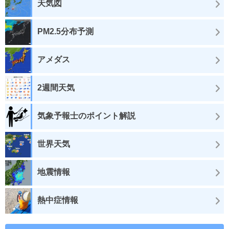
天気図
PM2.5分布予測
アメダス
2週間天気
気象予報士のポイント解説
世界天気
地震情報
熱中症情報