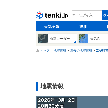
tenki.jp
検
天気予報
観測
雨雲レーダー
天気図
トップ
地震情報
過去の地震情報
2026年
地震情報