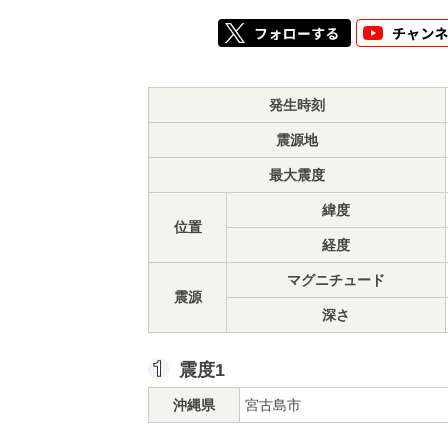
発生時刻
震源地
最大震度
緯度
位置
経度
マグニチュード
震源
深さ
震度1
沖縄県
宮古島市