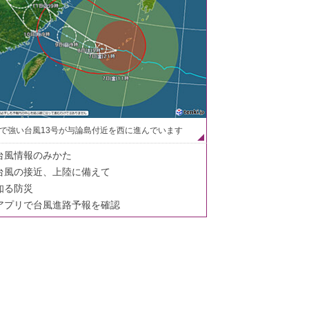
で強い台風13号が与論島付近を西に進んでいます
台風情報のみかた
台風の接近、上陸に備えて
知る防災
アプリで台風進路予報を確認