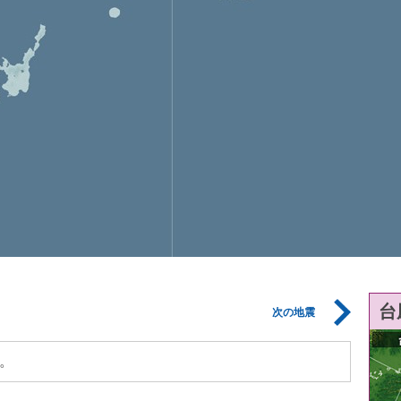
台
次の地震
。