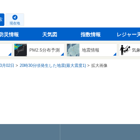
索
現在地
防災情報
天気図
指数情報
レジャー
PM2.5分布予測
地震情報
気
03月02日
20時30分頃発生した地震(最大震度1)
拡大画像