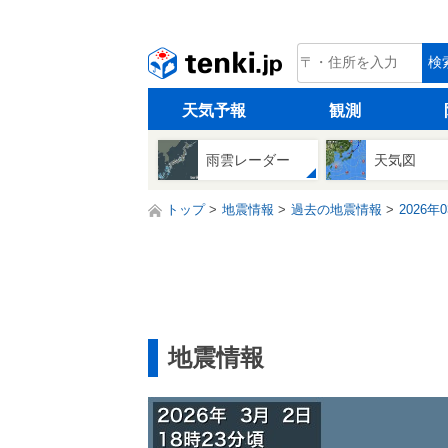
tenki.jp
検
天気予報
観測
雨雲レーダー
天気図
トップ
地震情報
過去の地震情報
2026年
地震情報