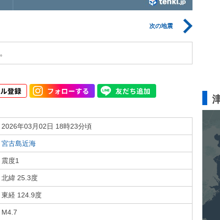
次の地震
。
2026年03月02日 18時23分頃
宮古島近海
震度1
北緯 25.3度
東経 124.9度
M4.7