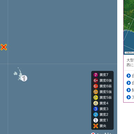
大型
西に