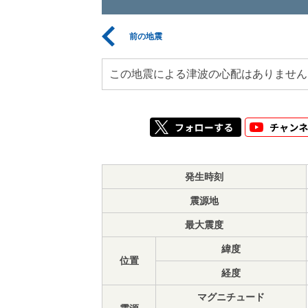
前の地震
この地震による津波の心配はありません
発生時刻
震源地
最大震度
緯度
位置
経度
マグニチュード