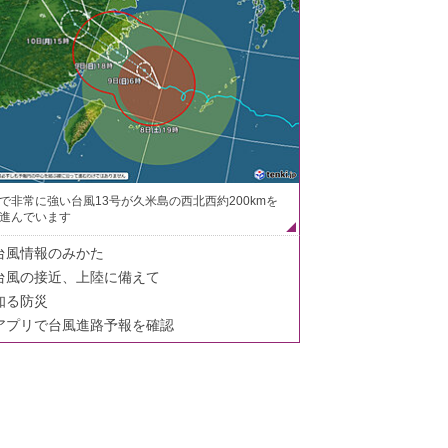
で非常に強い台風13号が久米島の西北西約200kmを
進んでいます
台風情報のみかた
台風の接近、上陸に備えて
知る防災
アプリで台風進路予報を確認