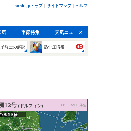
tenki.jpトップ
｜
サイトマップ
｜
ヘルプ
天気
季節特集
天気ニュース
象予報士の解説
熱中症情報
注目
風13号
(ドルフィン)
08日19:00現在