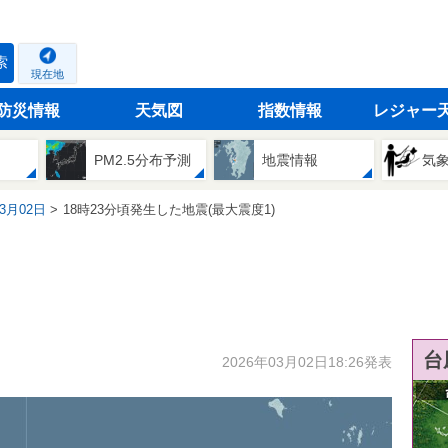
索
現在地
防災情報
天気図
指数情報
レジャー
PM2.5分布予測
地震情報
気
03月02日
18時23分頃発生した地震(最大震度1)
台
2026年03月02日18:26発表