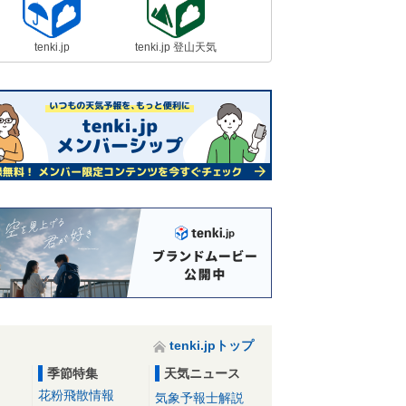
tenki.jp
tenki.jp 登山天気
tenki.jpトップ
季節特集
天気ニュース
花粉飛散情報
気象予報士解説