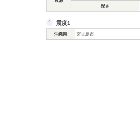
震源
深さ
震度1
沖縄県
宮古島市