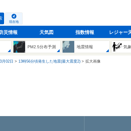
索
現在地
防災情報
天気図
指数情報
レジャー
PM2.5分布予測
地震情報
気
03月02日
13時56分頃発生した地震(最大震度2)
拡大画像