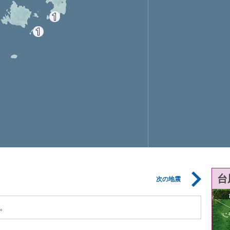
台
次の地震
。