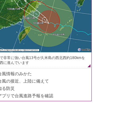
で非常に強い台風13号が久米島の西北西約180kmを
西に進んでいます
台風情報のみかた
台風の接近、上陸に備えて
知る防災
アプリで台風進路予報を確認