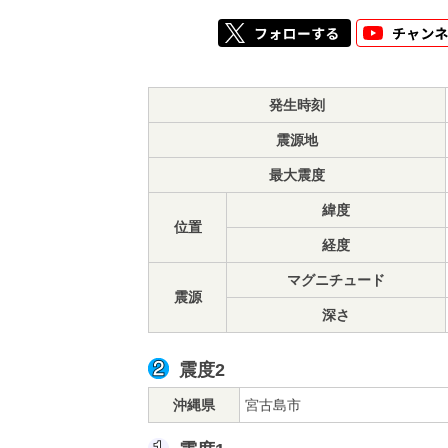
発生時刻
震源地
最大震度
緯度
位置
経度
マグニチュード
震源
深さ
震度2
沖縄県
宮古島市