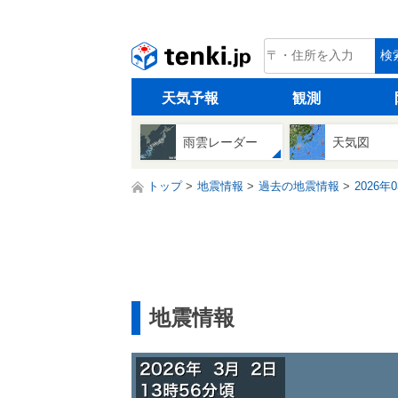
tenki.jp
検
天気予報
観測
雨雲レーダー
天気図
トップ
地震情報
過去の地震情報
2026年
地震情報