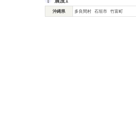
震度1
沖縄県
多良間村
石垣市
竹富町