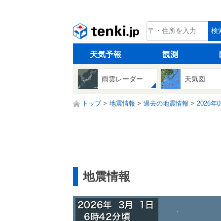
tenki.jp
検
天気予報
観測
雨雲レーダー
天気図
トップ
地震情報
過去の地震情報
2026年
地震情報