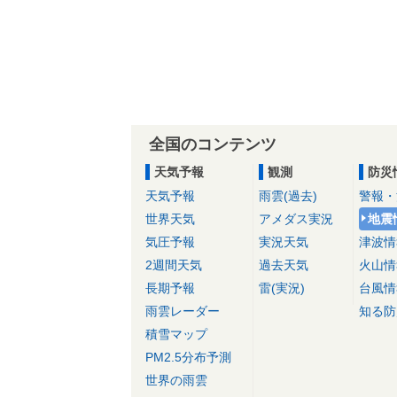
全国のコンテンツ
天気予報
観測
防災
天気予報
雨雲(過去)
警報・
世界天気
アメダス実況
地震
気圧予報
実況天気
津波情
2週間天気
過去天気
火山情
長期予報
雷(実況)
台風情
雨雲レーダー
知る防
積雪マップ
PM2.5分布予測
世界の雨雲