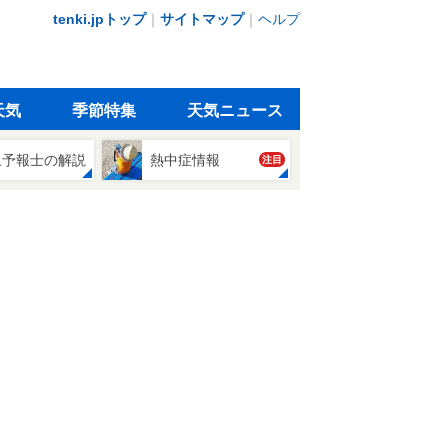
tenki.jpトップ
｜
サイトマップ
｜
ヘルプ
天気
季節特集
天気ニュース
象予報士の解説
熱中症情報
注目