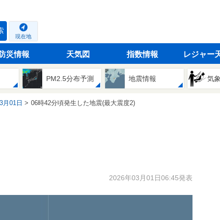
索
現在地
防災情報
天気図
指数情報
レジャー
PM2.5分布予測
地震情報
気
03月01日
06時42分頃発生した地震(最大震度2)
2026年03月01日06:45発表