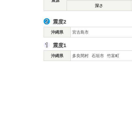
震源
深さ
震度2
沖縄県
宮古島市
震度1
沖縄県
多良間村
石垣市
竹富町