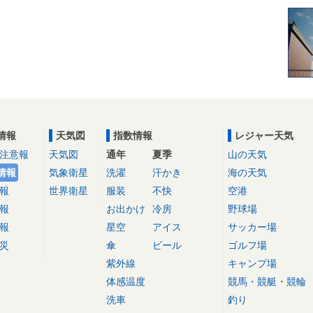
情報
天気図
指数情報
レジャー天気
注意報
天気図
通年
夏季
山の天気
情報
気象衛星
洗濯
汗かき
海の天気
報
世界衛星
服装
不快
空港
報
お出かけ
冷房
野球場
報
星空
アイス
サッカー場
災
傘
ビール
ゴルフ場
紫外線
キャンプ場
体感温度
競馬・競艇・競輪
洗車
釣り