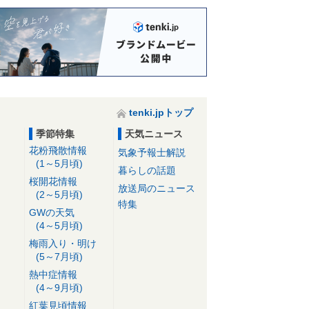
tenki.jpトップ
季節特集
天気ニュース
花粉飛散情報
気象予報士解説
(1～5月頃)
暮らしの話題
桜開花情報
放送局のニュース
(2～5月頃)
特集
GWの天気
(4～5月頃)
梅雨入り・明け
(5～7月頃)
熱中症情報
(4～9月頃)
紅葉見頃情報