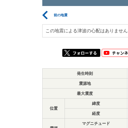
前の地震
この地震による津波の心配はありません
発生時刻
震源地
最大震度
緯度
位置
経度
マグニチュード