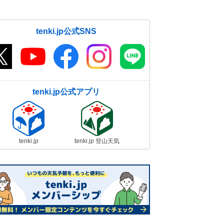
tenki.jp公式SNS
tenki.jp公式アプリ
tenki.jp
tenki.jp 登山天気