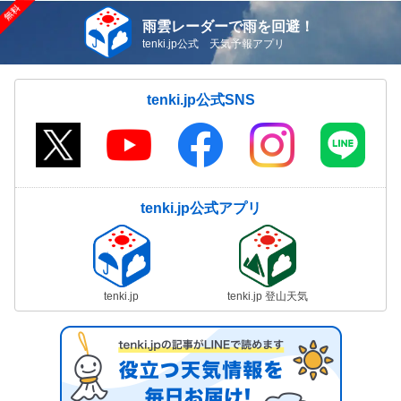
雨雲レーダーで雨を回避！
tenki.jp公式 天気予報アプリ
tenki.jp公式SNS
tenki.jp公式アプリ
tenki.jp
tenki.jp 登山天気