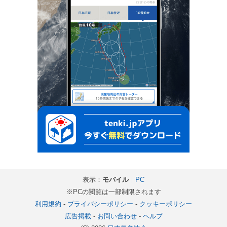
表示：
モバイル
｜
PC
※PCの閲覧は一部制限されます
利用規約
-
プライバシーポリシー
-
クッキーポリシー
広告掲載
-
お問い合わせ
-
ヘルプ