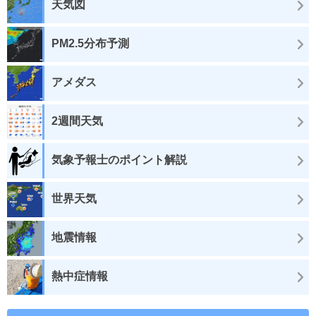
天気図
PM2.5分布予測
アメダス
2週間天気
気象予報士のポイント解説
世界天気
地震情報
熱中症情報