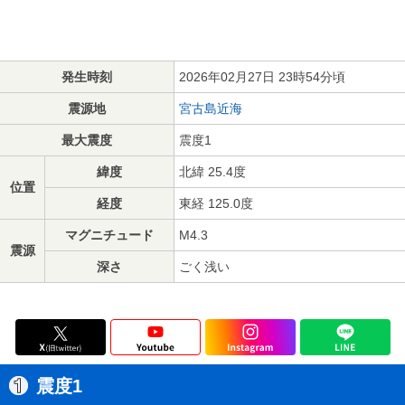
発生時刻
2026年02月27日 23時54分頃
震源地
宮古島近海
最大震度
震度1
緯度
北緯 25.4度
位置
経度
東経 125.0度
マグニチュード
M4.3
震源
深さ
ごく浅い
震度1