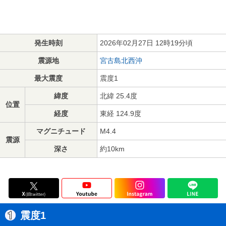
発生時刻
2026年02月27日 12時19分頃
震源地
宮古島北西沖
最大震度
震度1
緯度
北緯 25.4度
位置
経度
東経 124.9度
マグニチュード
M4.4
震源
深さ
約10km
震度1