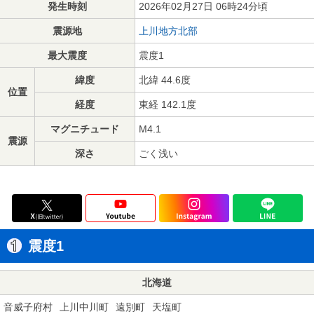
発生時刻
2026年02月27日 06時24分頃
震源地
上川地方北部
最大震度
震度1
緯度
北緯 44.6度
位置
経度
東経 142.1度
マグニチュード
M4.1
震源
深さ
ごく浅い
震度1
北海道
音威子府村
上川中川町
遠別町
天塩町