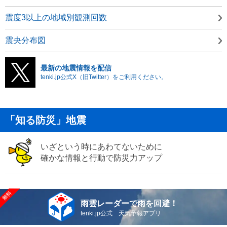
震度3以上の地域別観測回数
震央分布図
最新の地震情報を配信
tenki.jp公式X（旧Twitter）をご利用ください。
「知る防災」地震
いざという時にあわてないために
確かな情報と行動で防災力アップ
雨雲レーダーで雨を回避！
tenki.jp公式 天気予報アプリ