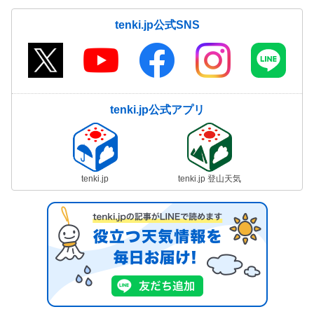
tenki.jp公式SNS
tenki.jp公式アプリ
tenki.jp
tenki.jp 登山天気