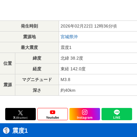
発生時刻
2026年02月22日 12時36分頃
震源地
宮城県沖
最大震度
震度1
緯度
北緯 38.2度
位置
経度
東経 142.0度
マグニチュード
M3.8
震源
深さ
約40km
震度1