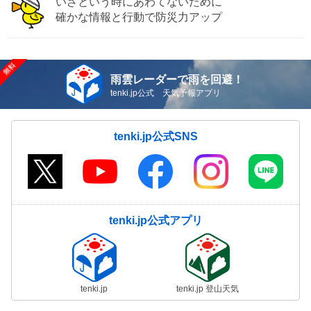
いざという時にあわてないために
確かな情報と行動で防災力アップ
雨雲レーダーで雨を回避！
tenki.jp公式 天気予報アプリ
tenki.jp公式SNS
tenki.jp公式アプリ
tenki.jp
tenki.jp 登山天気