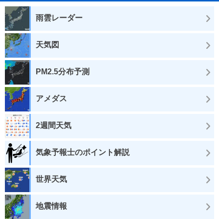
雨雲レーダー
天気図
PM2.5分布予測
アメダス
2週間天気
気象予報士のポイント解説
世界天気
地震情報