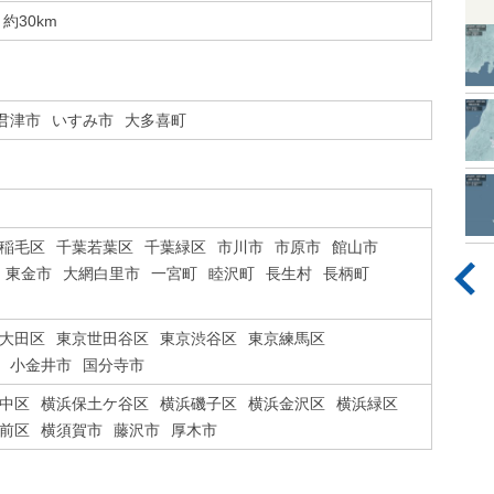
約30km
君津市
いすみ市
大多喜町
稲毛区
千葉若葉区
千葉緑区
市川市
市原市
館山市
東金市
大網白里市
一宮町
睦沢町
長生村
長柄町
大田区
東京世田谷区
東京渋谷区
東京練馬区
小金井市
国分寺市
中区
横浜保土ケ谷区
横浜磯子区
横浜金沢区
横浜緑区
前区
横須賀市
藤沢市
厚木市