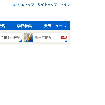
tenki.jpトップ
｜
サイトマップ
｜
ヘルプ
天気
季節特集
天気ニュース
象予報士の解説
熱中症情報
注目