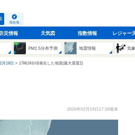
索
現在地
防災情報
天気図
指数情報
レジャー
PM2.5分布予測
地震情報
気
02月19日
17時24分頃発生した地震(最大震度2)
2026年02月19日17:28発表