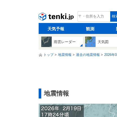
tenki.jp
検
天気予報
観測
雨雲レーダー
天気図
トップ
地震情報
過去の地震情報
2026年
地震情報