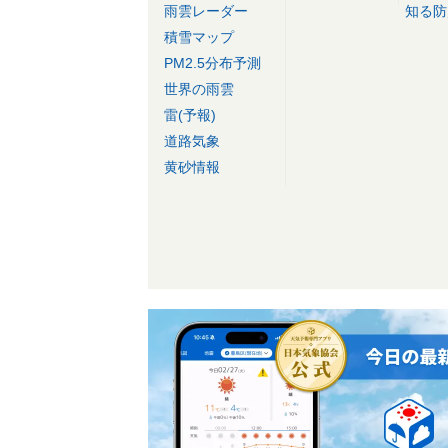
雨雲レーダー
知る防
積雪マップ
PM2.5分布予測
世界の雨雲
雷(予報)
道路気象
黄砂情報