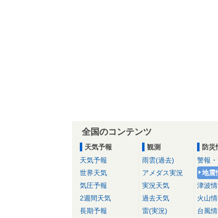
全国のコンテンツ
天気予報
観測
防災
天気予報
雨雲(過去)
警報・
世界天気
アメダス実況
地震
気圧予報
実況天気
津波情
2週間天気
過去天気
火山情
長期予報
雷(実況)
台風情