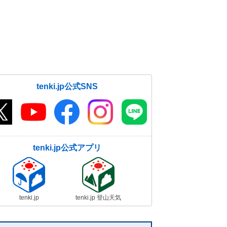
tenki.jp公式SNS
tenki.jp公式アプリ
tenki.jp
tenki.jp 登山天気