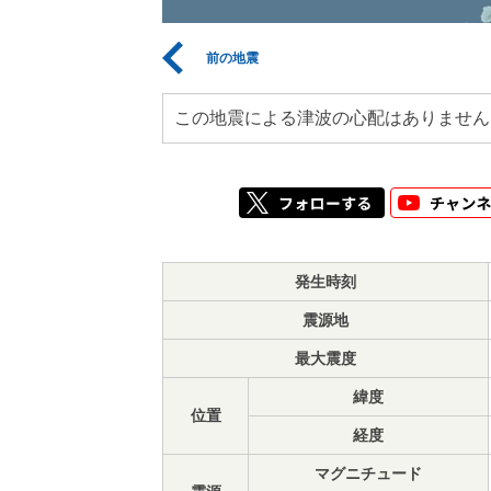
前の地震
この地震による津波の心配はありません
発生時刻
震源地
最大震度
緯度
位置
経度
マグニチュード