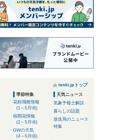
tenki.jpトップ
季節特集
天気ニュース
花粉飛散情報
気象予報士解説
(1～5月頃)
暮らしの話題
桜開花情報
放送局のニュース
(2～5月頃)
特集
GWの天気
(4～5月頃)