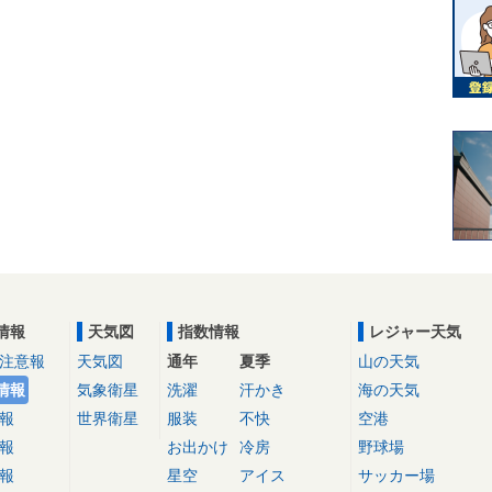
情報
天気図
指数情報
レジャー天気
注意報
天気図
通年
夏季
山の天気
情報
気象衛星
洗濯
汗かき
海の天気
報
世界衛星
服装
不快
空港
報
お出かけ
冷房
野球場
報
星空
アイス
サッカー場