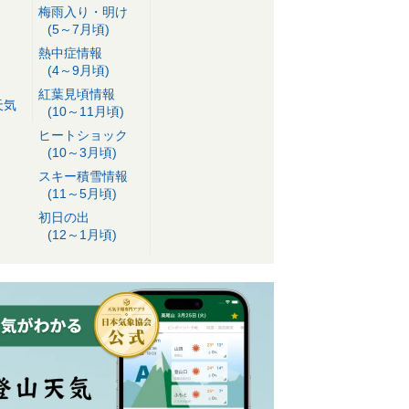
梅雨入り・明け
(5～7月頃)
熱中症情報
(4～9月頃)
紅葉見頃情報
天気
(10～11月頃)
ヒートショック
(10～3月頃)
スキー積雪情報
(11～5月頃)
初日の出
(12～1月頃)