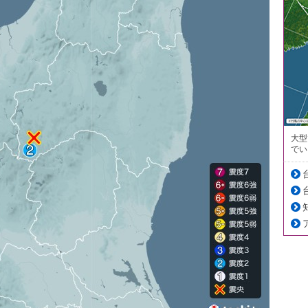
大型
でい