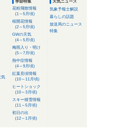
季節特集
天気ニュース
花粉飛散情報
気象予報士解説
(1～5月頃)
暮らしの話題
桜開花情報
放送局のニュース
(2～5月頃)
特集
GWの天気
(4～5月頃)
梅雨入り・明け
(5～7月頃)
熱中症情報
(4～9月頃)
紅葉見頃情報
天気
(10～11月頃)
ヒートショック
(10～3月頃)
スキー積雪情報
(11～5月頃)
初日の出
(12～1月頃)