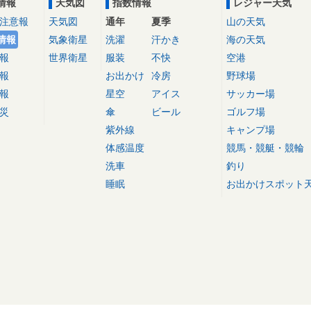
情報
天気図
指数情報
レジャー天気
注意報
天気図
通年
夏季
山の天気
情報
気象衛星
洗濯
汗かき
海の天気
報
世界衛星
服装
不快
空港
報
お出かけ
冷房
野球場
報
星空
アイス
サッカー場
災
傘
ビール
ゴルフ場
紫外線
キャンプ場
体感温度
競馬・競艇・競輪
洗車
釣り
睡眠
お出かけスポット