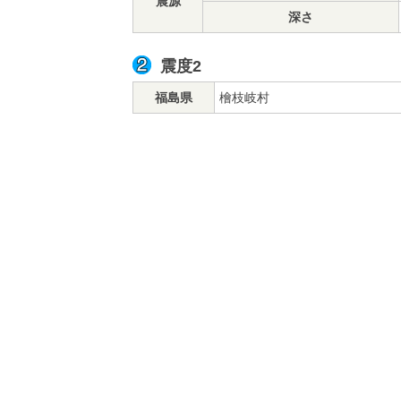
震源
深さ
震度2
福島県
檜枝岐村