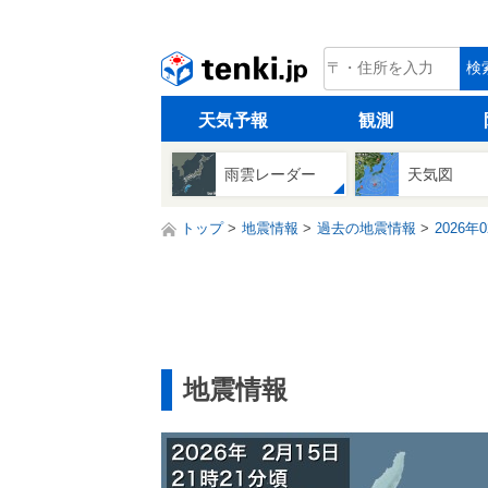
tenki.jp
検
天気予報
観測
雨雲レーダー
天気図
トップ
地震情報
過去の地震情報
2026年
地震情報