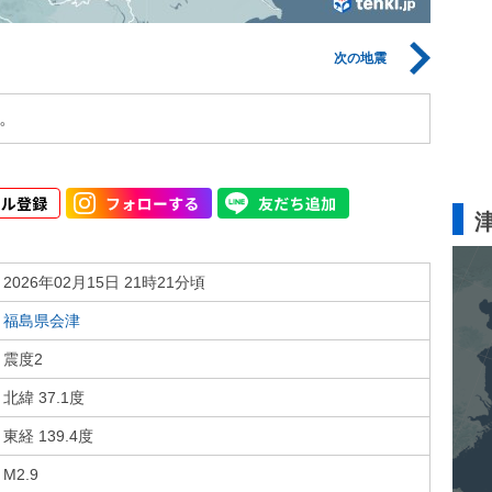
次の地震
。
2026年02月15日 21時21分頃
福島県会津
震度2
北緯 37.1度
東経 139.4度
M2.9