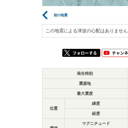
前の地震
この地震による津波の心配はありません
発生時刻
震源地
最大震度
緯度
位置
経度
マグニチュード