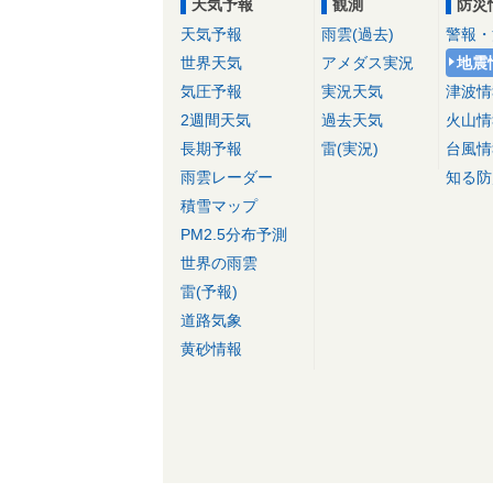
天気予報
観測
防災
天気予報
雨雲(過去)
警報・
世界天気
アメダス実況
地震
気圧予報
実況天気
津波情
2週間天気
過去天気
火山情
長期予報
雷(実況)
台風情
雨雲レーダー
知る防
積雪マップ
PM2.5分布予測
世界の雨雲
雷(予報)
道路気象
黄砂情報