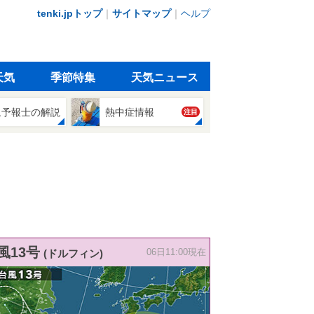
tenki.jpトップ
｜
サイトマップ
｜
ヘルプ
天気
季節特集
天気ニュース
象予報士の解説
熱中症情報
注目
風13号
(ドルフィン)
06日11:00現在