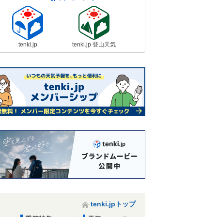
tenki.jp
tenki.jp 登山天気
tenki.jpトップ