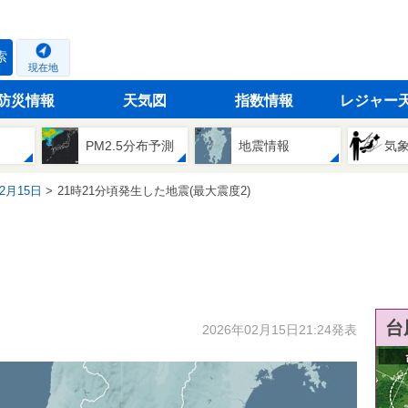
索
現在地
防災情報
天気図
指数情報
レジャー
PM2.5分布予測
地震情報
気
02月15日
21時21分頃発生した地震(最大震度2)
台
2026年02月15日21:24発表