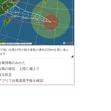
で強い台風13号が南大東島の東約220kmを西に進ん
ます
台風情報のみかた
台風の接近、上陸に備えて
知る防災
アプリで台風進路予報を確認