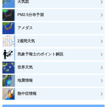
天気図
PM2.5分布予測
アメダス
2週間天気
気象予報士のポイント解説
世界天気
地震情報
熱中症情報