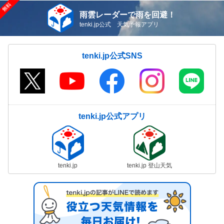
雨雲レーダーで雨を回避！
tenki.jp公式 天気予報アプリ
tenki.jp公式SNS
tenki.jp公式アプリ
tenki.jp
tenki.jp 登山天気