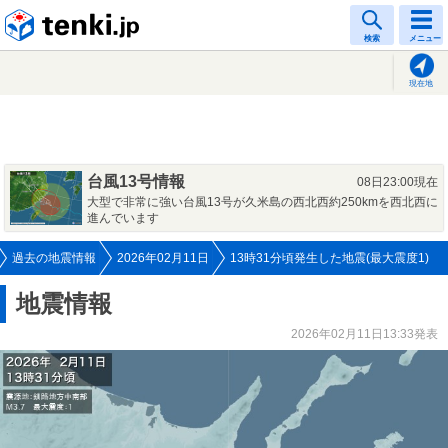
tenki.jp
検索
メニュー
現在地
台風13号情報
08日23:00現在
大型で非常に強い台風13号が久米島の西北西約250kmを西北西に
進んでいます
過去の地震情報
2026年02月11日
13時31分頃発生した地震(最大震度1)
地震情報
2026年02月11日13:33発表