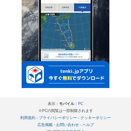
表示：
モバイル
｜
PC
※PCの閲覧は一部制限されます
利用規約
-
プライバシーポリシー
-
クッキーポリシー
広告掲載
-
お問い合わせ
-
ヘルプ