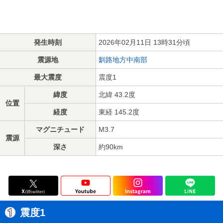
発生時刻
2026年02月11日 13時31分頃
震源地
釧路地方中南部
最大震度
震度1
緯度
北緯 43.2度
位置
経度
東経 145.2度
マグニチュード
M3.7
震源
深さ
約90km
震度1