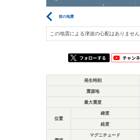
前の地震
この地震による津波の心配はありません
発生時刻
震源地
最大震度
緯度
位置
経度
マグニチュード