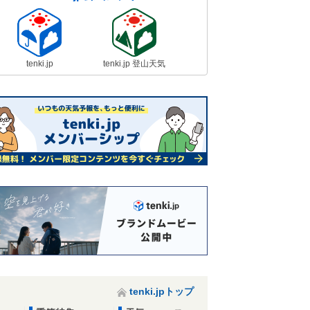
tenki.jp
tenki.jp 登山天気
tenki.jpトップ