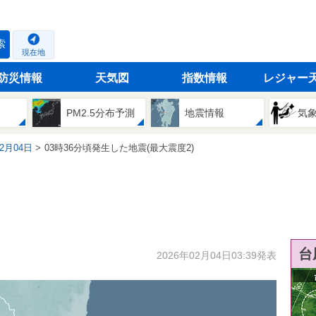
索
現在地
防災情報
天気図
指数情報
レジャー
PM2.5分布予測
地震情報
気
02月04日
03時36分頃発生した地震(最大震度2)
台
2026年02月04日03:39発表