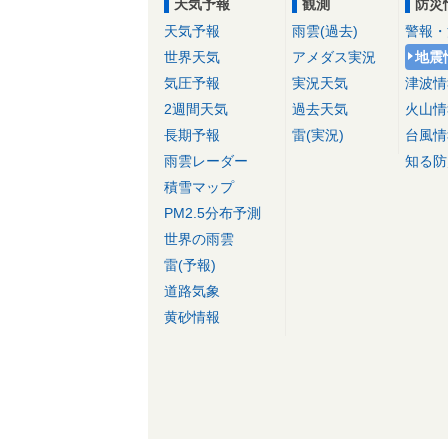
天気予報
観測
防災
天気予報
雨雲(過去)
警報・
世界天気
アメダス実況
地震
気圧予報
実況天気
津波情
2週間天気
過去天気
火山情
長期予報
雷(実況)
台風情
雨雲レーダー
知る防
積雪マップ
PM2.5分布予測
世界の雨雲
雷(予報)
道路気象
黄砂情報