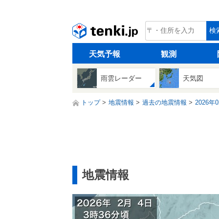
tenki.jp
検
天気予報
観測
雨雲レーダー
天気図
トップ
地震情報
過去の地震情報
2026年
地震情報