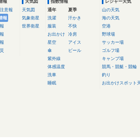
情報
天気図
指数情報
レジャー天気
注意報
天気図
通年
夏季
山の天気
情報
気象衛星
洗濯
汗かき
海の天気
報
世界衛星
服装
不快
空港
報
お出かけ
冷房
野球場
報
星空
アイス
サッカー場
災
傘
ビール
ゴルフ場
紫外線
キャンプ場
体感温度
競馬・競艇・競輪
洗車
釣り
睡眠
お出かけスポット