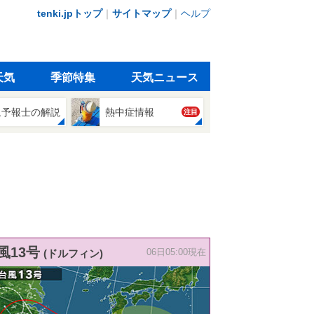
tenki.jpトップ
｜
サイトマップ
｜
ヘルプ
天気
季節特集
天気ニュース
象予報士の解説
熱中症情報
注目
風13号
(ドルフィン)
06日05:00現在