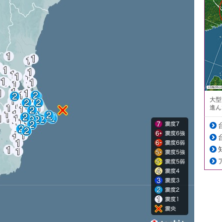
大型
進ん