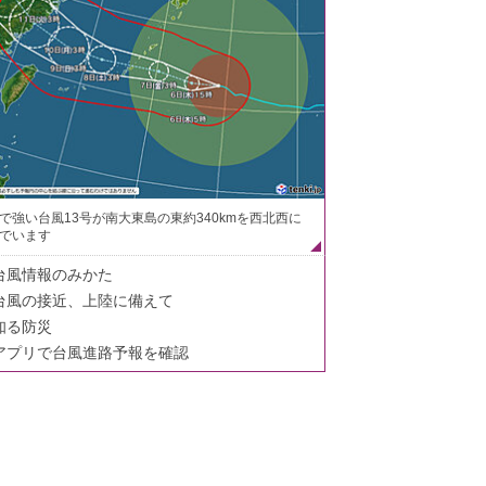
で強い台風13号が南大東島の東約340kmを西北西に
でいます
台風情報のみかた
台風の接近、上陸に備えて
知る防災
アプリで台風進路予報を確認