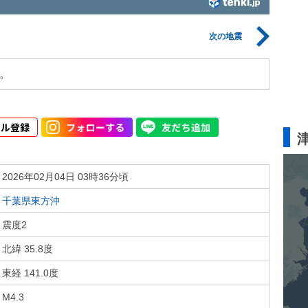
次の地震
。
2026年02月04日 03時36分頃
千葉県東方沖
震度2
北緯 35.8度
東経 141.0度
M4.3