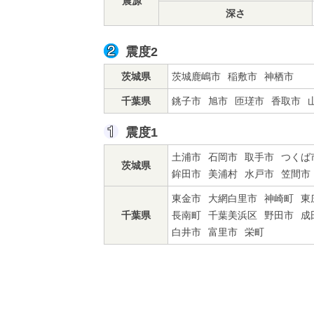
震源
深さ
震度2
茨城県
茨城鹿嶋市
稲敷市
神栖市
千葉県
銚子市
旭市
匝瑳市
香取市
震度1
土浦市
石岡市
取手市
つくば
茨城県
鉾田市
美浦村
水戸市
笠間市
東金市
大網白里市
神崎町
東
千葉県
長南町
千葉美浜区
野田市
成
白井市
富里市
栄町