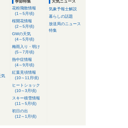
季節特集
天気ニュース
花粉飛散情報
気象予報士解説
(1～5月頃)
暮らしの話題
桜開花情報
放送局のニュース
(2～5月頃)
特集
GWの天気
(4～5月頃)
梅雨入り・明け
(5～7月頃)
熱中症情報
(4～9月頃)
紅葉見頃情報
天気
(10～11月頃)
ヒートショック
(10～3月頃)
スキー積雪情報
(11～5月頃)
初日の出
(12～1月頃)