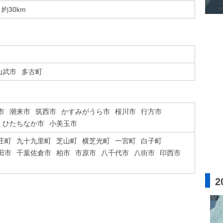
約30km
山武市
多古町
市
潮来市
筑西市
かすみがうら市
桜川市
行方市
ひたちなか市
小美玉市
庄町
九十九里町
芝山町
横芝光町
一宮町
白子町
田市
千葉佐倉市
柏市
市原市
八千代市
八街市
印西市
2