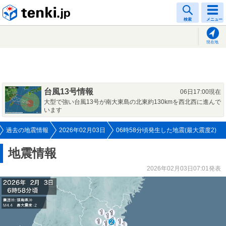
tenki.jp
検索
メニュー
現在地
台風13号情報
06日17:00現在
大型で強い台風13号が南大東島の北東約130kmを西北西に進んで
います
過去の地震情報
2026年02月03日
06時58分頃発生した地震(最大震度2)
地震情報
2026年02月03日07:01発表