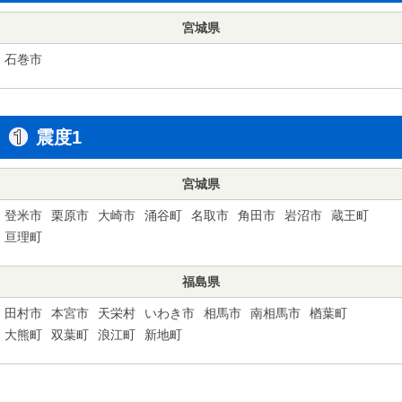
宮城県
石巻市
震度1
宮城県
登米市
栗原市
大崎市
涌谷町
名取市
角田市
岩沼市
蔵王町
亘理町
福島県
田村市
本宮市
天栄村
いわき市
相馬市
南相馬市
楢葉町
大熊町
双葉町
浪江町
新地町