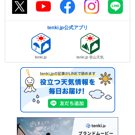
tenki.jp公式アプリ
tenki.jp
tenki.jp 登山天気