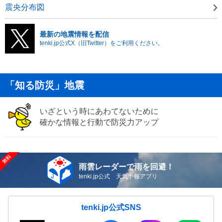
震央分布図
最新の地震情報を配信
tenki.jp公式X（旧Twitter）をご利用ください。
「知る防災」地震
いざという時にあわてないために
確かな情報と行動で防災力アップ
雨雲レーダーで雨を回避！
tenki.jp公式 天気予報アプリ
tenki.jp公式SNS