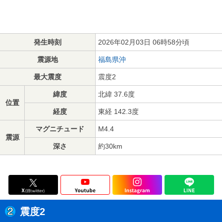
発生時刻
2026年02月03日 06時58分頃
震源地
福島県沖
最大震度
震度2
緯度
北緯 37.6度
位置
経度
東経 142.3度
マグニチュード
M4.4
震源
深さ
約30km
震度2