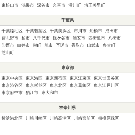
東松山市
鴻巣市
深谷市
久喜市
滑川町
埼玉美里町
千葉県
千葉稲毛区
千葉若葉区
千葉美浜区
市川市
船橋市
成田市
習志野市
柏市
八千代市
鎌ケ谷市
浦安市
四街道市
八街市
印西市
白井市
栄町
旭市
匝瑳市
香取市
山武市
多古町
芝山町
東京都
東京中央区
東京港区
東京新宿区
東京江東区
東京世田谷区
東京渋谷区
東京杉並区
東京北区
東京葛飾区
東京江戸川区
東京府中市
狛江市
東大和市
神奈川県
横浜港北区
川崎川崎区
川崎高津区
川崎宮前区
相模原緑区