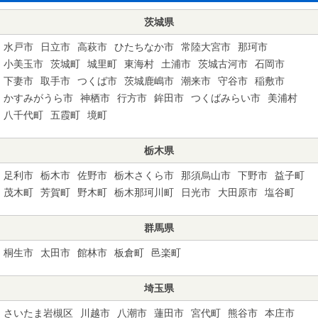
茨城県
水戸市
日立市
高萩市
ひたちなか市
常陸大宮市
那珂市
小美玉市
茨城町
城里町
東海村
土浦市
茨城古河市
石岡市
下妻市
取手市
つくば市
茨城鹿嶋市
潮来市
守谷市
稲敷市
かすみがうら市
神栖市
行方市
鉾田市
つくばみらい市
美浦村
八千代町
五霞町
境町
栃木県
足利市
栃木市
佐野市
栃木さくら市
那須烏山市
下野市
益子町
茂木町
芳賀町
野木町
栃木那珂川町
日光市
大田原市
塩谷町
群馬県
桐生市
太田市
館林市
板倉町
邑楽町
埼玉県
さいたま岩槻区
川越市
八潮市
蓮田市
宮代町
熊谷市
本庄市