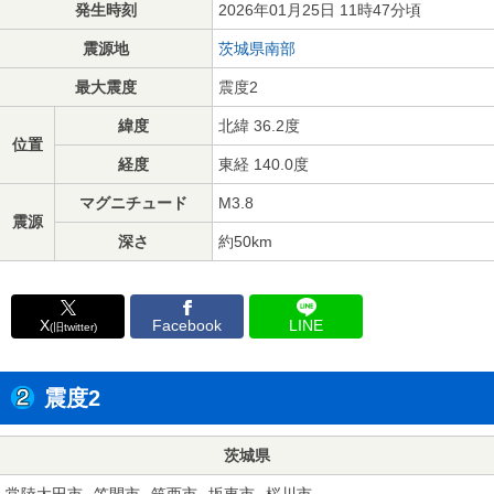
発生時刻
2026年01月25日 11時47分頃
震源地
茨城県南部
最大震度
震度2
緯度
北緯 36.2度
位置
経度
東経 140.0度
マグニチュード
M3.8
震源
深さ
約50km
X
Facebook
LINE
(旧twitter)
震度2
茨城県
常陸太田市
笠間市
筑西市
坂東市
桜川市