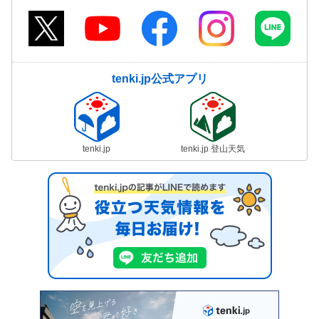
tenki.jp公式アプリ
tenki.jp
tenki.jp 登山天気