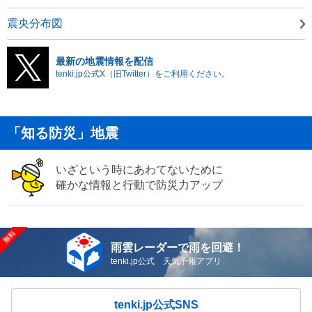
震央分布図
最新の地震情報を配信
tenki.jp公式X（旧Twitter）をご利用ください。
「知る防災」地震
いざという時にあわてないために
確かな情報と行動で防災力アップ
雨雲レーダーで雨を回避！
tenki.jp公式 天気予報アプリ
tenki.jp公式SNS