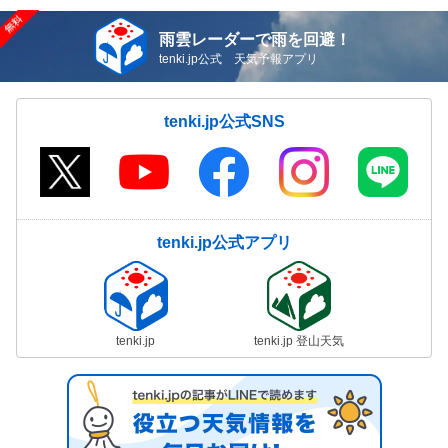
雨雲レーダーで雨を回避！
tenki.jp公式 天気予報アプリ
tenki.jp公式SNS
tenki.jp公式アプリ
tenki.jp
tenki.jp 登山天気