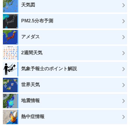
天気図
PM2.5分布予測
アメダス
2週間天気
気象予報士のポイント解説
世界天気
地震情報
熱中症情報