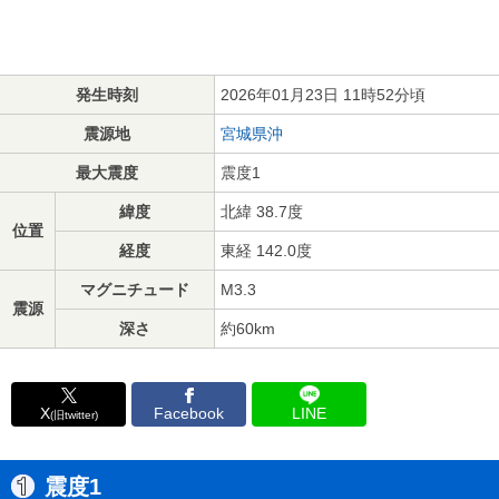
発生時刻
2026年01月23日 11時52分頃
震源地
宮城県沖
最大震度
震度1
緯度
北緯 38.7度
位置
経度
東経 142.0度
マグニチュード
M3.3
震源
深さ
約60km
X
Facebook
LINE
(旧twitter)
震度1