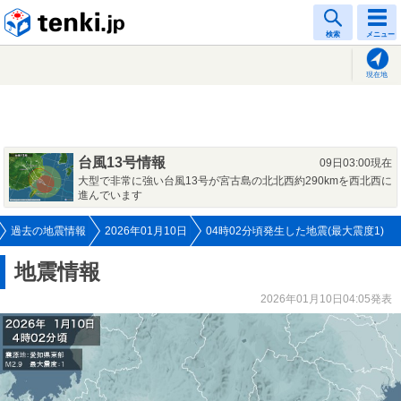
tenki.jp
検索
メニュー
現在地
台風13号情報
09日03:00現在
大型で非常に強い台風13号が宮古島の北北西約290kmを西北西に
進んでいます
過去の地震情報
2026年01月10日
04時02分頃発生した地震(最大震度1)
地震情報
2026年01月10日04:05発表