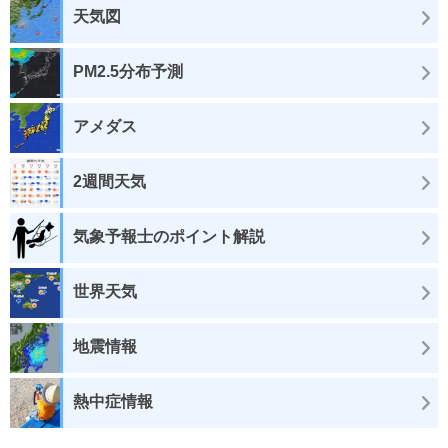
天気図
PM2.5分布予測
アメダス
2週間天気
気象予報士のポイント解説
世界天気
地震情報
熱中症情報