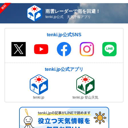
雨雲レーダーで雨を回避！
tenki.jp公式 天気予報アプリ
tenki.jp公式SNS
tenki.jp公式アプリ
tenki.jp
tenki.jp 登山天気