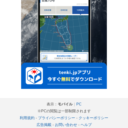
表示：
モバイル
｜
PC
※PCの閲覧は一部制限されます
利用規約
-
プライバシーポリシー
-
クッキーポリシー
広告掲載
-
お問い合わせ
-
ヘルプ