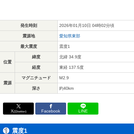
発生時刻
2026年01月10日 04時02分頃
震源地
愛知県東部
最大震度
震度1
緯度
北緯 34.9度
位置
経度
東経 137.5度
マグニチュード
M2.9
震源
深さ
約40km
X
Facebook
LINE
(旧twitter)
震度1