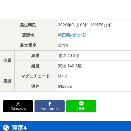
発生時刻
2026年01月09日 18時56分頃
震源地
秋田県内陸北部
最大震度
震度4
緯度
北緯 40.3度
位置
経度
東経 140.8度
マグニチュード
M4.3
震源
深さ
約10km
X
Facebook
LINE
(旧twitter)
震度4