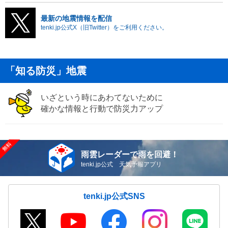
最新の地震情報を配信
tenki.jp公式X（旧Twitter）をご利用ください。
「知る防災」地震
いざという時にあわてないために
確かな情報と行動で防災力アップ
雨雲レーダーで雨を回避！
tenki.jp公式 天気予報アプリ
tenki.jp公式SNS