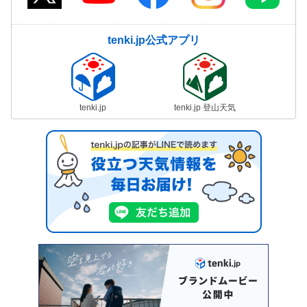
tenki.jp公式アプリ
tenki.jp
tenki.jp 登山天気