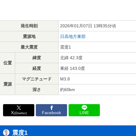
発生時刻
2026年01月07日 13時35分頃
震源地
日高地方東部
最大震度
震度1
緯度
北緯 42.3度
位置
経度
東経 143.0度
マグニチュード
M3.8
震源
深さ
約60km
X
Facebook
LINE
(旧twitter)
震度1