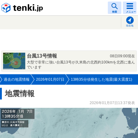
tenki.jp
検索
メニュー
現在地
台風13号情報
08日09:00現在
大型で非常に強い台風13号が久米島の北西約100kmを北西に進ん
でいます
過去の地震情報
2026年01月07日
13時35分頃発生した地震(最大震度1)
地震情報
2026年01月07日13:37発表