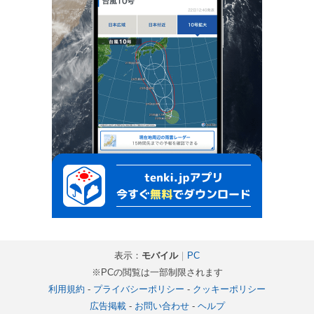
表示：
モバイル
｜
PC
※PCの閲覧は一部制限されます
利用規約
-
プライバシーポリシー
-
クッキーポリシー
広告掲載
-
お問い合わせ
-
ヘルプ