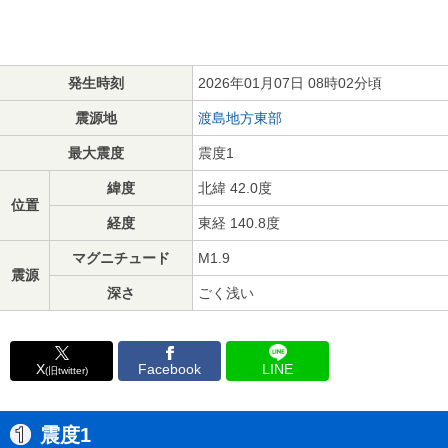
発生時刻
2026年01月07日 08時02分頃
震源地
渡島地方東部
最大震度
震度1
緯度
北緯 42.0度
位置
経度
東経 140.8度
マグニチュード
M1.9
震源
深さ
ごく浅い
X
Facebook
LINE
(旧twitter)
震度1