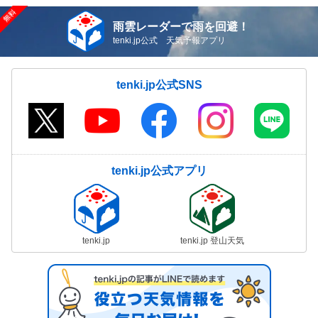
雨雲レーダーで雨を回避！
tenki.jp公式 天気予報アプリ
tenki.jp公式SNS
tenki.jp公式アプリ
tenki.jp
tenki.jp 登山天気