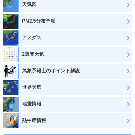
天気図
PM2.5分布予測
アメダス
2週間天気
気象予報士のポイント解説
世界天気
地震情報
熱中症情報