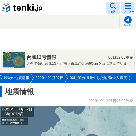
tenki.jp
検索
メニュー
現在地
台風13号情報
06日22:00現在
大型で強い台風13号が南大東島の北約80kmを西に進んでいます
過去の地震情報
2026年01月07日
08時02分頃発生した地震(最大震度1)
地震情報
2026年01月07日08:05発表