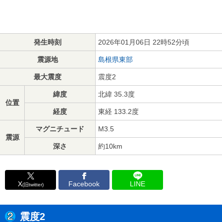
発生時刻
2026年01月06日 22時52分頃
震源地
島根県東部
最大震度
震度2
緯度
北緯 35.3度
位置
経度
東経 133.2度
マグニチュード
M3.5
震源
深さ
約10km
X
Facebook
LINE
(旧twitter)
震度2