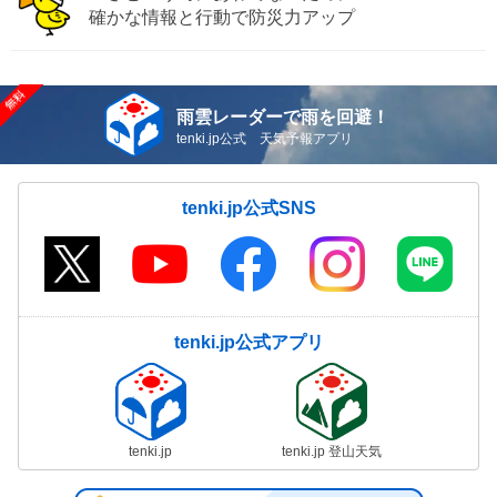
確かな情報と行動で防災力アップ
雨雲レーダーで雨を回避！
tenki.jp公式 天気予報アプリ
tenki.jp公式SNS
tenki.jp公式アプリ
tenki.jp
tenki.jp 登山天気