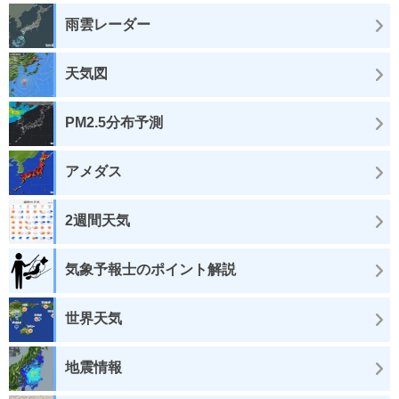
雨雲レーダー
天気図
PM2.5分布予測
アメダス
2週間天気
気象予報士のポイント解説
世界天気
地震情報