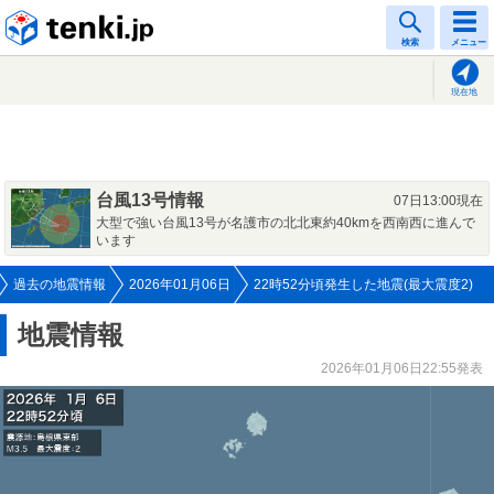
tenki.jp
検索
メニュー
現在地
台風13号情報
07日13:00現在
大型で強い台風13号が名護市の北北東約40kmを西南西に進んで
います
過去の地震情報
2026年01月06日
22時52分頃発生した地震(最大震度2)
地震情報
2026年01月06日22:55発表