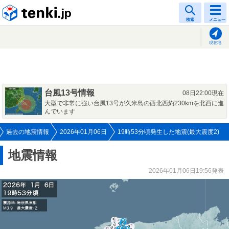
tenki.jp
検索
メニュー
現在地
台風13号情報
08日22:00現在
大型で非常に強い台風13号が久米島の西北西約230kmを北西に進
んでいます
過去の地震情報
2026年01月06日
19時53分頃発生した地震(最大震度2)
地震情報
2026年01月06日19:56発表