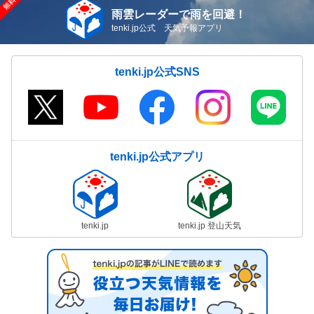
雨雲レーダーで雨を回避！
tenki.jp公式 天気予報アプリ
tenki.jp公式SNS
tenki.jp公式アプリ
tenki.jp
tenki.jp 登山天気