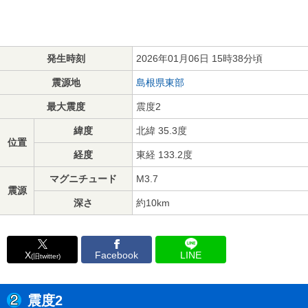
発生時刻
2026年01月06日 15時38分頃
震源地
島根県東部
最大震度
震度2
緯度
北緯 35.3度
位置
経度
東経 133.2度
マグニチュード
M3.7
震源
深さ
約10km
X
Facebook
LINE
(旧twitter)
震度2