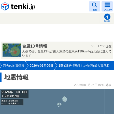
tenki.jp
検索
メニュー
現在地
台風13号情報
06日17:00現在
大型で強い台風13号が南大東島の北東約130kmを西北西に進んで
います
過去の地震情報
2026年01月06日
15時38分頃発生した地震(最大震度2)
地震情報
2026年01月06日15:40発表