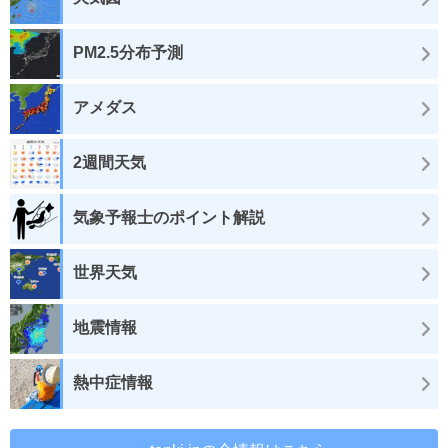
PM2.5分布予測
アメダス
2週間天気
気象予報士のポイント解説
世界天気
地震情報
熱中症情報