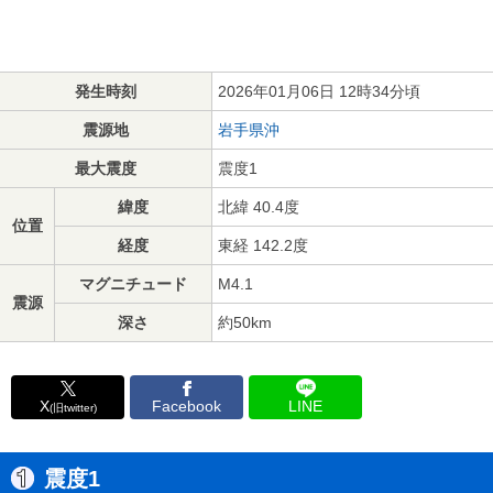
発生時刻
2026年01月06日 12時34分頃
震源地
岩手県沖
最大震度
震度1
緯度
北緯 40.4度
位置
経度
東経 142.2度
マグニチュード
M4.1
震源
深さ
約50km
X
Facebook
LINE
(旧twitter)
震度1