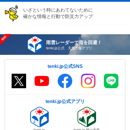
いざという時にあわてないために
確かな情報と行動で防災力アップ
雨雲レーダーで雨を回避！
tenki.jp公式 天気予報アプリ
tenki.jp公式SNS
tenki.jp公式アプリ
tenki.jp
tenki.jp 登山天気