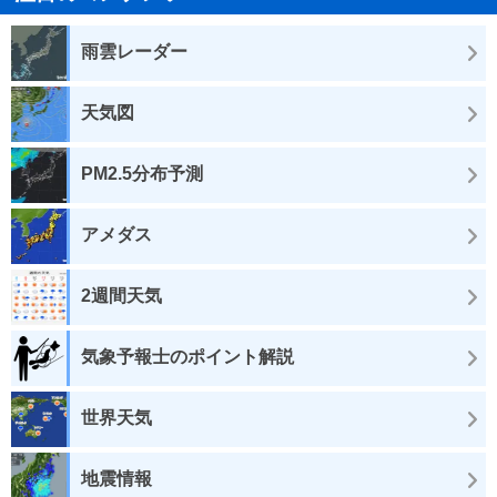
雨雲レーダー
天気図
PM2.5分布予測
アメダス
2週間天気
気象予報士のポイント解説
世界天気
地震情報