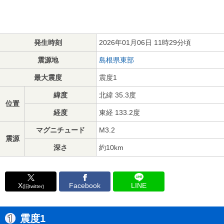
発生時刻
2026年01月06日 11時29分頃
震源地
島根県東部
最大震度
震度1
緯度
北緯 35.3度
位置
経度
東経 133.2度
マグニチュード
M3.2
震源
深さ
約10km
X
Facebook
LINE
(旧twitter)
震度1